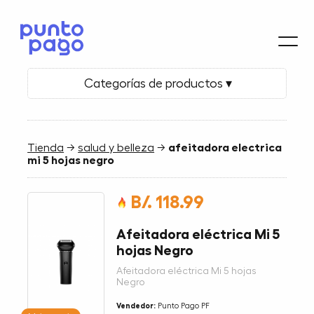
Categorías de productos ▾
Tienda
→
salud y belleza
→
afeitadora electrica
mi 5 hojas negro
B/. 118.99
Afeitadora eléctrica Mi 5
hojas Negro
Afeitadora eléctrica Mi 5 hojas
Negro
Vendedor:
Punto Pago PF