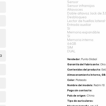
Sensor
Sensor infrarrojos
Altavoces
Doble altavoz Jack de 3
Desbloqueo
Lector de huellas lateral
Entrada auxiliar
Sí
Memoria expandible
Sí
Memoria interna
64GB
SIM
DUAL
a
Vendedor:
Punto Global
Garantía del fabricante:
Otro
Contenidos del producto:
Est
Almacenamiento Interno, GB:
Color:
Plateado
Nombre del modelo:
Redmi 10
Pago sin contacto:
País de origen:
China
Tipo de auriculares: