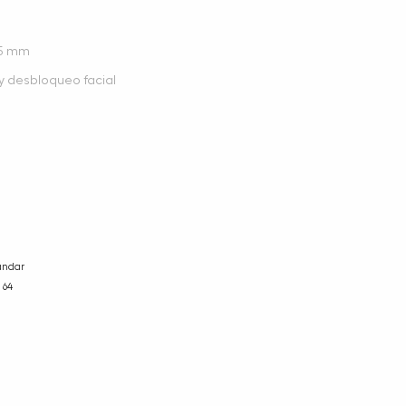
,5 mm
 y desbloqueo facial
ándar
64