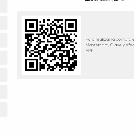
Mostrar tamaño, en:
6.5
Para realizar la compra
Mastercard, Clave y ef
APP.