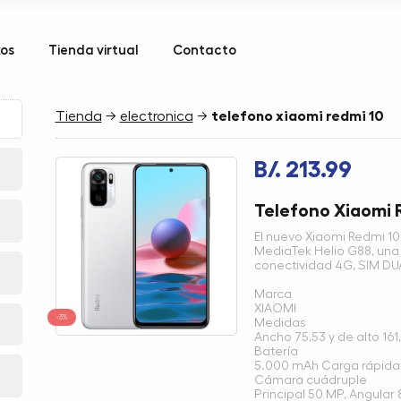
kos
Tienda virtual
Contacto
Tienda
→
electronica
→
telefono xiaomi redmi 10
B/. 213.99
Telefono Xiaomi 
El nuevo Xiaomi Redmi 1
MediaTek Helio G88, una
conectividad 4G, SIM DU
Marca
XIAOMI
-3%
Medidas
Ancho 75,53 y de alto 161
Batería
5.000 mAh Carga rápida
Cámara cuádruple
Principal 50 MP, Angula