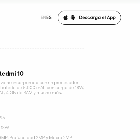
Descarga el App
EN
ES
Redmi 10
0 viene incorporado con un procesador
 batería de 5.000 mAh con carga de 18W,
AL, 4 GB de RAM y mucho más.
,95
 18W
r 8MP, Profundidad 2MP y Macro 2MP