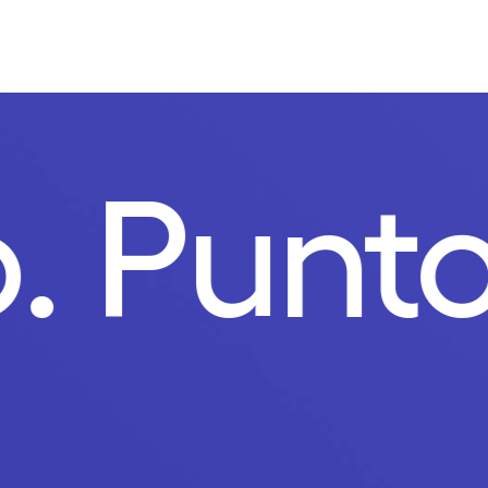
o.
Punt