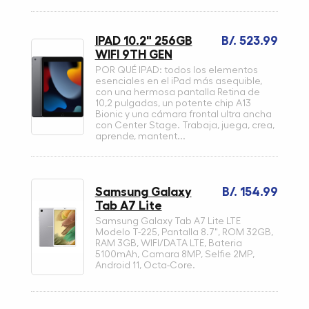
IPAD 10.2" 256GB
B/. 523.99
WIFI 9TH GEN
POR QUÉ IPAD: todos los elementos
esenciales en el iPad más asequible,
con una hermosa pantalla Retina de
10,2 pulgadas, un potente chip A13
Bionic y una cámara frontal ultra ancha
con Center Stage. Trabaja, juega, crea,
aprende, mantent...
Samsung Galaxy
B/. 154.99
Tab A7 Lite
Samsung Galaxy Tab A7 Lite LTE
Modelo T-225, Pantalla 8.7", ROM 32GB,
RAM 3GB, WIFI/DATA LTE, Bateria
5100mAh, Camara 8MP, Selfie 2MP,
Android 11, Octa-Core.