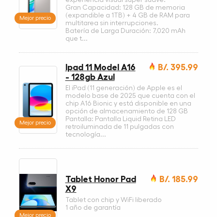
Gran Capacidad: 128 GB de memoria
(expandible a 1TB) + 4 GB de RAM para
Mejor precio
multitarea sin interrupciones.
Batería de Larga Duración: 7,020 mAh
que t...
Ipad 11 Model A16
B/. 395.99
- 128gb Azul
El iPad (11 generación) de Apple es el
modelo base de 2025 que cuenta con el
chip A16 Bionic y está disponible en una
opción de almacenamiento de 128 GB
Pantalla: Pantalla Liquid Retina LED
Mejor precio
retroiluminada de 11 pulgadas con
tecnología...
Tablet Honor Pad
B/. 185.99
X9
Tablet con chip y WiFi liberado
1 año de garantía
Mejor precio