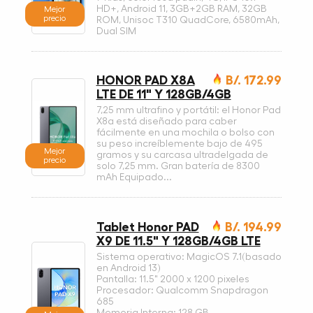
HD+, Android 11, 3GB+2GB RAM, 32GB
Mejor
precio
ROM, Unisoc T310 QuadCore, 6580mAh,
Dual SIM
HONOR PAD X8A
B/. 172.99
LTE DE 11" Y 128GB/4GB
7,25 mm ultrafino y portátil: el Honor Pad
X8a está diseñado para caber
fácilmente en una mochila o bolso con
su peso increíblemente bajo de 495
Mejor
gramos y su carcasa ultradelgada de
precio
solo 7,25 mm. Gran batería de 8300
mAh Equipado...
Tablet Honor PAD
B/. 194.99
X9 DE 11.5" Y 128GB/4GB LTE
Sistema operativo: MagicOS 7.1(basado
en Android 13)
Pantalla: 11.5" 2000 x 1200 pixeles
Procesador: Qualcomm Snapdragon
685