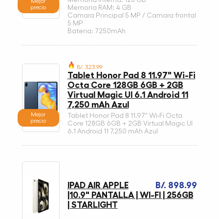
Memoria Interna: 128 GB
Mejor
precio
Memoria RAM: 4 GB
Camara Principal 5 MP / Camara frontal
5 MP
Bateria: 7250mAh
B/. 323.99
Tablet Honor Pad 8 11.97" Wi-Fi
Octa Core 128GB 6GB + 2GB
Virtual Magic UI 6.1 Android 11
7,250 mAh Azul
Mejor
Tablet Honor Pad 8 11.97" Wi-Fi Octa
precio
Core 128GB 6GB + 2GB Virtual Magic UI
6.1 Android 11 7,250 mAh Azul
IPAD AIR APPLE
B/. 898.99
|10.9" PANTALLA | WI-FI | 256GB
| STARLIGHT