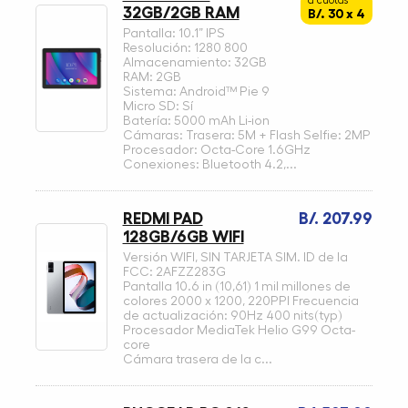
a cuotas
32GB/2GB RAM
B/. 30 x 4
Pantalla: 10.1” IPS
Resolución: 1280 800
Almacenamiento: 32GB
RAM: 2GB
Sistema: Android™ Pie 9
Micro SD: Sí
Batería: 5000 mAh Li-ion
Cámaras: Trasera: 5M + Flash Selfie: 2MP
Procesador: Octa-Core 1.6GHz
Conexiones: Bluetooth 4.2,...
REDMI PAD
B/. 207.99
128GB/6GB WIFI
Versión WIFI, SIN TARJETA SIM. ID de la
FCC: 2AFZZ283G
Pantalla 10.6 in (10,61) 1 mil millones de
colores 2000 x 1200, 220PPI Frecuencia
de actualización: 90Hz 400 nits(typ)
Procesador MediaTek Helio G99 Octa-
core
Cámara trasera de la c...