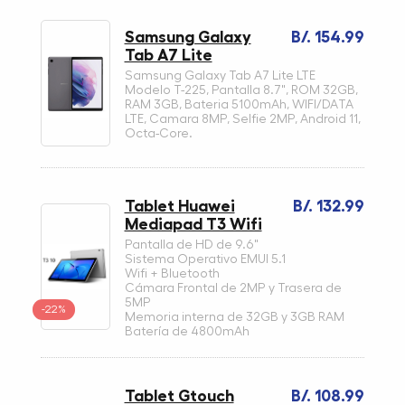
Samsung Galaxy
B/. 154.99
Tab A7 Lite
Samsung Galaxy Tab A7 Lite LTE
Modelo T-225, Pantalla 8.7", ROM 32GB,
RAM 3GB, Bateria 5100mAh, WIFI/DATA
LTE, Camara 8MP, Selfie 2MP, Android 11,
Octa-Core.
Tablet Huawei
B/. 132.99
Mediapad T3 Wifi
Pantalla de HD de 9.6"
Sistema Operativo EMUI 5.1
Wifi + Bluetooth
Cámara Frontal de 2MP y Trasera de
5MP
-22%
Memoria interna de 32GB y 3GB RAM
Batería de 4800mAh
Tablet Gtouch
B/. 108.99