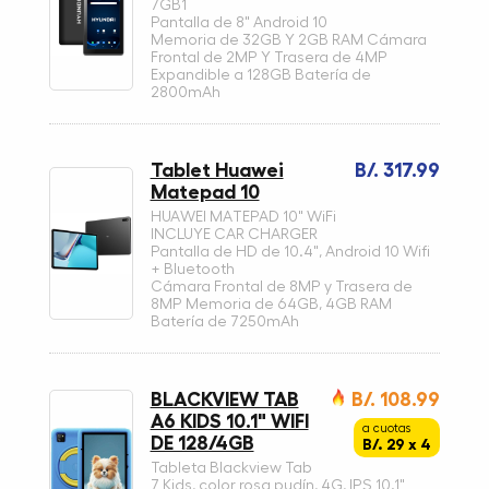
7GB1
Pantalla de 8" Android 10
Memoria de 32GB Y 2GB RAM Cámara
Frontal de 2MP Y Trasera de 4MP
Expandible a 128GB Batería de
2800mAh
Tablet Huawei
B/. 317.99
Matepad 10
HUAWEI MATEPAD 10" WiFi
INCLUYE CAR CHARGER
Pantalla de HD de 10.4", Android 10 Wifi
+ Bluetooth
Cámara Frontal de 8MP y Trasera de
8MP Memoria de 64GB, 4GB RAM
Batería de 7250mAh
BLACKVIEW TAB
B/. 108.99
A6 KIDS 10.1" WIFI
a cuotas
DE 128/4GB
B/. 29 x 4
Tableta Blackview Tab
7 Kids, color rosa pudín, 4G, IPS 10.1"