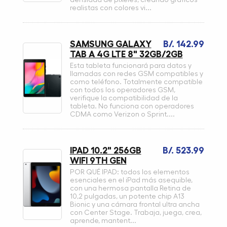
realistas con colores vi...
SAMSUNG GALAXY
B/. 142.99
TAB A 4G LTE 8" 32GB/2GB
Esta tableta funcionará para datos y
llamadas con redes GSM compatibles y
como teléfono. Totalmente compatible
con todos los operadores GSM,
verifique la compatibilidad de la
tableta. No funciona con operadores
CDMA como Verizon o Sprint....
IPAD 10.2" 256GB
B/. 523.99
WIFI 9TH GEN
POR QUÉ IPAD: todos los elementos
esenciales en el iPad más asequible,
con una hermosa pantalla Retina de
10,2 pulgadas, un potente chip A13
Bionic y una cámara frontal ultra ancha
con Center Stage. Trabaja, juega, crea,
aprende, mantent...