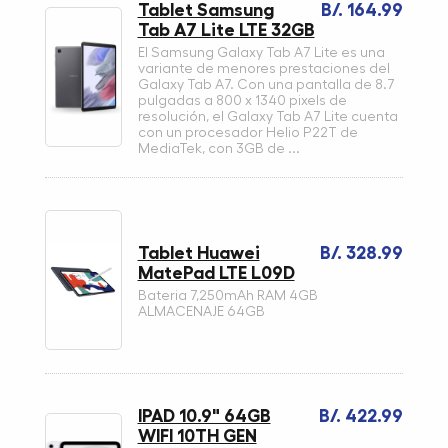
Tablet Samsung
B/. 164.99
Tab A7 Lite LTE 32GB
El Samsung Galaxy Tab A7 Lite es una
variante de menores prestaciones del
Galaxy Tab A7. Con una pantalla de 8.7
pulgadas a 800 x 1340 pixels de
resolución, el Galaxy Tab A7 Lite cuenta
con un procesador Helio P22T de
MediaTek, con 3GB de ...
Tablet Huawei
B/. 328.99
MatePad LTE L09D
Bateria 7,250mAh RAM 4GB
ALMACENAJE 64GB
IPAD 10.9" 64GB
B/. 422.99
WIFI 10TH GEN