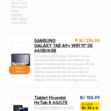
tipo C 2.0
Sin ranura
para
tarjeta
SIM / Red:
solo Wi-Fi.
SAMSUNG
B/. 224.99
GALAXY TAB A9+ WIFI 11" DE
64GB/4GB
La Samsung Galaxy Tab A9+ es un
interesante modelo de tableta de
gama media de la marca que ofrece
una variedad de funciones con su
Mejor
precio
último lanzamiento. Es uno de los
últimos modelos de la serie Samsung
Galaxy Tab A e incluye algunas espec...
Tablet Hyundai
B/. 126.99
HyTab 8 4G/LTE
a cuotas
B/. 34 x 4
HYUNDAI TABLET HYTAB