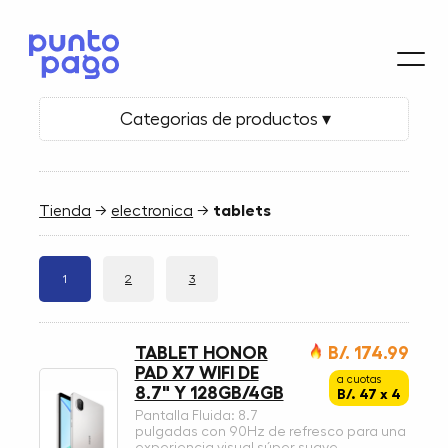
Categorias de productos ▾
Tienda
→
electronica
→
tablets
1
2
3
TABLET HONOR
B/. 174.99
PAD X7 WIFI DE
a cuotas
8.7" Y 128GB/4GB
B/. 47 x 4
Pantalla Fluida: 8.7
pulgadas con 90Hz de refresco para una
experiencia visual súper suave.