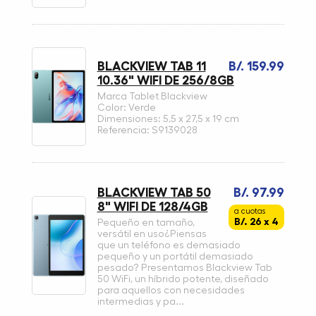
BLACKVIEW TAB 11
B/. 159.99
10.36" WIFI DE 256/8GB
Marca Tablet Blackview
Color: Verde
Dimensiones: 5,5 x 27,5 x 19 cm
Referencia: S9139028
BLACKVIEW TAB 50
B/. 97.99
8" WIFI DE 128/4GB
a cuotas
B/. 26 x 4
Pequeño en tamaño,
versátil en uso¿Piensas
que un teléfono es demasiado
pequeño y un portátil demasiado
pesado? Presentamos Blackview Tab
50 WiFi, un híbrido potente, diseñado
para aquellos con necesidades
intermedias y pa...