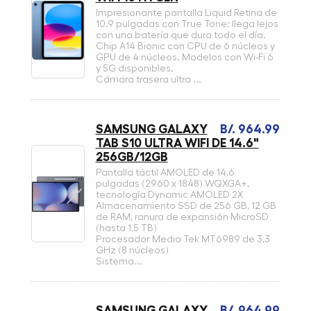
Impresionante pantalla Liquid Retina de
10.9 pulgadas con True Tone: llega lejos
con una batería que dura todo el día.
Chip A14 Bionic con CPU de 6 núcleos y
GPU de 4 núcleos. Modelos con Wi-Fi 6
y 5G disponibles.
Cámara trasera ultra ...
SAMSUNG GALAXY
B/. 964.99
TAB S10 ULTRA WIFI DE 14.6"
256GB/12GB
Pantalla táctil AMOLED de 14,6
pulgadas (2960 x 1848) WQXGA+,
tecnología Dynamic AMOLED 2X
Almacenamiento SSD de 256 GB, 12 GB
de RAM, ranura de expansión MicroSD
(hasta 1,5 TB)
Procesador Media Tek MT6989 de 3,3
GHz (8 núcleos)
Sistema...
SAMSUNG GALAXY
B/. 964.99