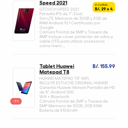
Speed 2021
a cuotas
B/. 29 x 4
GTOUCH SPEED 2021
Pantalla IPS de 7”, Dual
Sim LTE, Memoria de 32GB y 2GB de
RAM Android 10.1 Certificado por
Google
Cámara Frontal de 5MP y Trasera de
8MP Incluye cover, protector de vidrio y
cable OTG para utilizar accesorios
como mem...
Tablet Huawei
B/. 155.99
Matepad T8
HUAWEI MATEPAD T8" WiFi
INCLUYE ESTUCHE ORIGINAL HUAWEI
Garantía Huawei Albrook Pantalla de HD
de 8", Android Q10
Wifi + Bluetooth
-3%
Cámara Frontal de 2MP y Trasera de
5MP Memoria de 32GB, 2GB RAM
Batería de 5100mAh