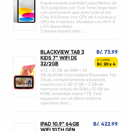
Impresionante pantalla Liquid Retina de
10.9 pulgadas con True Tone: llega lejos
con una batería que dura todo el día.
Chip A14 Bionic con CPU de 6 núcleos y
GPU de 4 núcleos. Modelos con Wi-Fi 6
y 5G disponibles.
Cámara trasera ultra ...
BLACKVIEW TAB 3
B/. 73.99
KIDS 7" WIFI DE
a cuotas
32/2GB
B/. 20 x 4
4 (2 + 2) GB de RAM + 32
GB de ROM: Esta tableta Blackview Tab
3 Kids, completamente equipada,
cuenta con 4 GB (2 GB + 2 GB de
memoria virtual) de RAM y 32 GB de
ROM, ampliable hasta 1 TB. Está
equipada con el último sistema
operativo And...
IPAD 10.9" 64GB
B/. 422.99
WIFI 10TH GEN