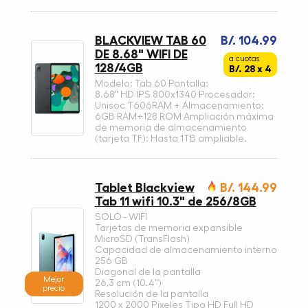
BLACKVIEW TAB 60
B/. 104.99
DE 8.68" WIFI DE
a cuotas
128/4GB
B/. 28 x 4
Modelo: Tab 60 Pantalla:
8.68" HD IPS 800x1340 Procesador:
Unisoc T606RAM + Almacenamiento:
6GB RAM+128 ROM Ampliación máxima
de memoria de almacenamiento
(tarjeta TF): Hasta 1TB ampliable.
Tablet Blackview
B/. 144.99
Tab 11 wifi 10.3" de 256/8GB
SOLO - WIFI
Tarjetas de memoria expansible
MicroSD (TransFlash)
Capacidad de almacenamiento interno
256 GB
Diagonal de la pantalla
Mejor
26,3 cm (10.4")
precio
Resolución de la pantalla
1200 x 2000 Pixeles Tipo HD Full HD