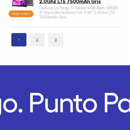
2.0Ghz LTE 7500mAh Gris
Lenovo LA Yoga 11 Tablet 4GB Ram 128GB
11" Pantalla Android OS 11 8C 2.0Ghz LTE
Mejor precio
7500mAh Gris
1
2
3
ago.
Punto 