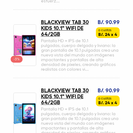
esfuerz...
BLACKVIEW TAB 30
B/. 90.99
KIDS 10.1" WIFI DE
a cuotas
64/2GB
B/. 24 x 4
Pantalla HD + IPS de 10.1
pulgadas, cuerpo delgado y liviano: la
gran pantalla de 10.1 pulgadas crea una
nueva vista del mundo con imágenes
-3%
impactantes y pantallas de alta
densidad de píxeles, creando gráficos
realistas con colores vi...
BLACKVIEW TAB 30
B/. 90.99
KIDS 10.1" WIFI DE
a cuotas
64/2GB
B/. 24 x 4
Pantalla HD + IPS de 10.1
pulgadas, cuerpo delgado y liviano: la
gran pantalla de 10.1 pulgadas crea una
nueva vista del mundo con imágenes
impactantes y pantallas de alta
densidad de píxeles, creando gráficos