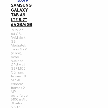
137.99
SAMSUNG
GALAXY
TAB A9
LTE 8.7"
64GB/4GB
ROM de
64 GB,
RAM de 4
GB,
Mediatek
Helio G99
(6 nm),
ocho
núcleos,
GPU Mali-
G57 MC2
Cámara
trasera: 8
MP, AF,
cámara
frontal: 2
MP,
batería de
5100 mAh,
Bluetooth
5.3, USB