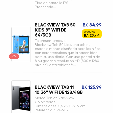
Tipo de pantalla IPS
Procesado...
BLACKVIEW TAB 50
B/. 84.99
KIDS 8" WIFI DE
a cuotas
64/3GB
B/. 23 x 4
Te presentamos, la
Blackview Tab 50 Kids, una tablet
especialmente diseñada para los niños,
con características que la hacen ideal
-6%
para su uso diario. Con una pantalla de
8 pulgadas y resolución HD (800 x 1280
píxeles), esta tablet ofr...
BLACKVIEW TAB 11
B/. 125.99
10.36" WIFI DE 128/4GB
Marca Tablet Blackview
Color: Verde
Dimensiones: 5,5 x 27,5 x 19 cm
Referencia: S9139028