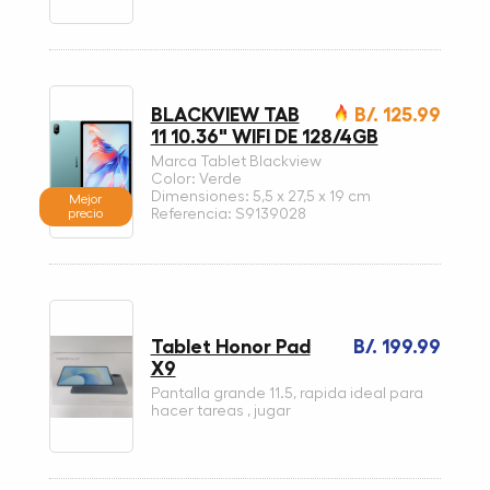
BLACKVIEW TAB
B/. 125.99
11 10.36" WIFI DE 128/4GB
Marca Tablet Blackview
Color: Verde
Dimensiones: 5,5 x 27,5 x 19 cm
Mejor
precio
Referencia: S9139028
Tablet Honor Pad
B/. 199.99
X9
Pantalla grande 11.5, rapida ideal para
hacer tareas , jugar