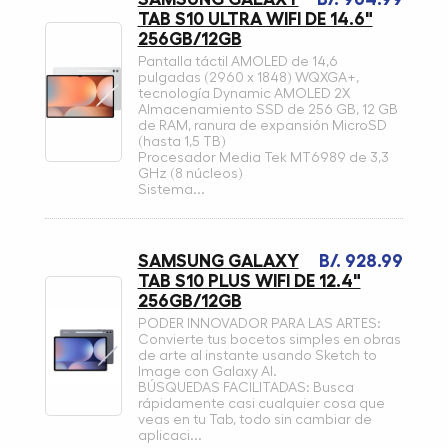
TAB S10 ULTRA WIFI DE 14.6"
256GB/12GB
Pantalla táctil AMOLED de 14,6
pulgadas (2960 x 1848) WQXGA+,
tecnología Dynamic AMOLED 2X
Almacenamiento SSD de 256 GB, 12 GB
de RAM, ranura de expansión MicroSD
(hasta 1,5 TB)
Procesador Media Tek MT6989 de 3,3
GHz (8 núcleos)
Sistema...
SAMSUNG GALAXY
B/. 928.99
TAB S10 PLUS WIFI DE 12.4"
256GB/12GB
PODER INNOVADOR PARA LAS ARTES:
Convierte tus bocetos simples en obras
de arte al instante usando Sketch to
Image con Galaxy AI.
BÚSQUEDAS FACILITADAS: Busca
rápidamente casi cualquier cosa que
veas en tu Tab, todo sin cambiar de
aplicaci...