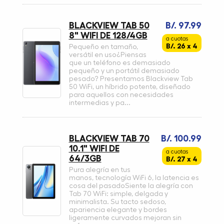
BLACKVIEW TAB 50
B/. 97.99
8" WIFI DE 128/4GB
a cuotas
B/. 26 x 4
Pequeño en tamaño,
versátil en uso¿Piensas
que un teléfono es demasiado
pequeño y un portátil demasiado
pesado? Presentamos Blackview Tab
50 WiFi, un híbrido potente, diseñado
para aquellos con necesidades
intermedias y pa...
BLACKVIEW TAB 70
B/. 100.99
10.1" WIFI DE
a cuotas
64/3GB
B/. 27 x 4
Pura alegría en tus
manos, tecnología WiFi 6, la latencia es
cosa del pasadoSiente la alegría con
Tab 70 WiFi: simple, delgada y
minimalista. Su tacto sedoso,
apariencia elegante y bordes
ligeramente curvados mejoran sin