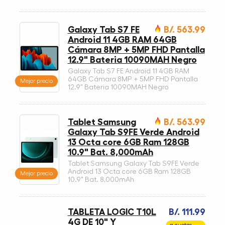
Galaxy Tab S7 FE
B/. 563.99
Android 11 4GB RAM 64GB
Cámara 8MP + 5MP FHD Pantalla
12.9" Bateria 10090MAH Negro
Galaxy Tab S7 FE Android 11 4GB RAM
64GB Cámara 8MP + 5MP FHD Pantalla
Mejor precio
12.9" Bateria 10090MAH Negro
Tablet Samsung
B/. 563.99
Galaxy Tab S9FE Verde Android
13 Octa core 6GB Ram 128GB
10.9" Bat. 8,000mAh
Tablet Samsung Galaxy Tab S9FE Verde
Android 13 Octa core 6GB Ram 128GB
Mejor precio
10.9" Bat. 8,000mAh
TABLETA LOGIC T10L
B/. 111.99
4G DE 10" Y