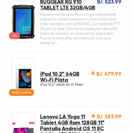
RUGGEAR RG 910
B/. 523.99
TABLET LTE 32GB/4GB
Experimente una tecnología resistente
superior y permanezca conectado por
más tiempo con el RG910. La tableta PTT
(Push-to-talk) domina cualquier desafío
laboral, incluso en industrias pesadas.
-1%
Fusiona una alta resistencia con una
adapta...
iPad 10.2" 64GB
B/. 479.99
Wi-Fi Plata
iPad 10.2" 64GB Wi-Fi Plata
Mejor precio
Lenovo LA Yoga 11
B/. 383.99
Tablet 4GB Ram 128GB 11"
Pantalla Android OS 11 8C