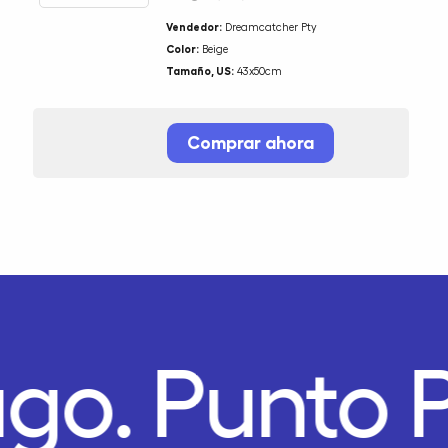
Vendedor:
Dreamcatcher Pty
Color:
Beige
Tamaño, US:
43x50cm
Comprar ahora
ago.
Punto 