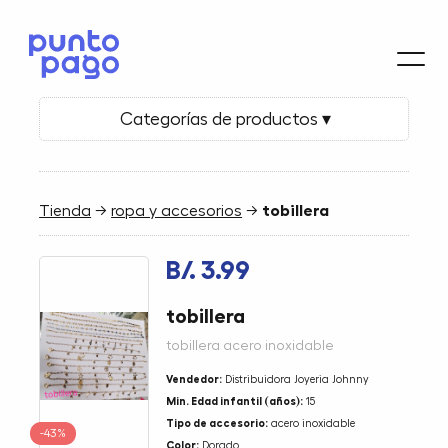
Categorías de productos ▾
Tienda
→
ropa y accesorios
→
tobillera
B/. 3.99
tobillera
tobillera acero inoxidable
Vendedor:
Distribuidora Joyeria Johnny
Min. Edad infantil (años):
15
Tipo de accesorio:
acero inoxidable
-43%
Color:
Dorado