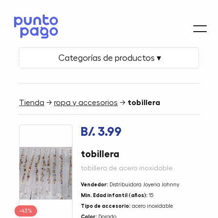
Categorías de productos ▾
Tienda
→
ropa y accesorios
→
tobillera
B/. 3.99
tobillera
tobillera de acero inoxidable
Vendedor:
Distribuidora Joyeria Johnny
Min. Edad infantil (años):
15
Tipo de accesorio:
acero inoxidable
-43%
Color:
Dorado