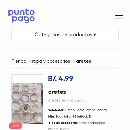
Categorías de productos ▾
Tienda
→
ropa y accesorios
→
aretes
B/. 4.99
aretes
aretes enchapado
Vendedor:
Distribuidora Joyeria Johnny
Min. Edad infantil (años):
15
Tipo de accesorio:
aretes enchapado
-29%
Color:
Dorado