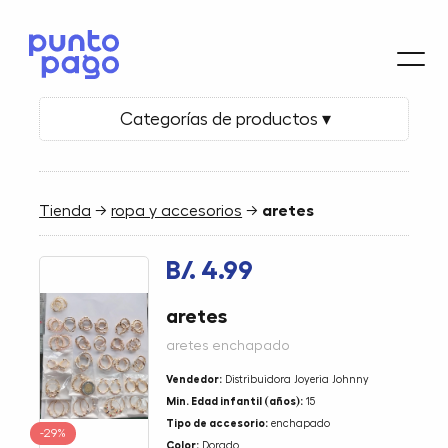
Categorías de productos ▾
Tienda
→
ropa y accesorios
→
aretes
B/. 4.99
aretes
aretes enchapado
Vendedor:
Distribuidora Joyeria Johnny
Min. Edad infantil (años):
15
Tipo de accesorio:
enchapado
-29%
Color:
Dorado