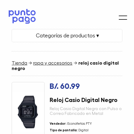
Categorías de productos ▾
Tienda
→
ropa y accesorios
→
reloj casio digital
negro
B/. 60.99
Reloj Casio Digital Negro
Reloj Casio Digital Negro con Pulso o
Correa Fabricado en Metal
Vendedor:
Econofertas PTY
Tipo de pantalla:
Digital