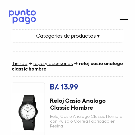
Categorías de productos ▾
Tienda
→
ropa y accesorios
→
reloj casio analogo
classic hombre
B/. 13.99
Reloj Casio Analogo
Classic Hombre
Reloj Casio Analogo Classic Hombre
con Pulso o Correa Fabricado en
Resina