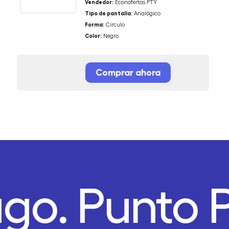
Vendedor:
Econofertas PTY
Tipo de pantalla:
Analógico
Forma:
Círculo
Color:
Negro
Comprar ahora
ago.
Punto 