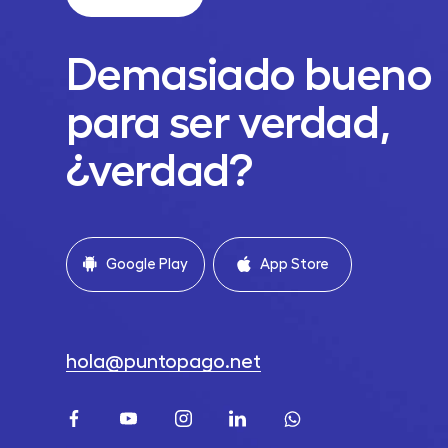
Demasiado bueno
para ser verdad,
¿verdad?
Google Play
App Store
hola@puntopago.net