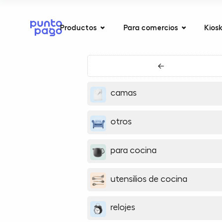
Productos
Para comercios
Kios
←
camas
otros
para cocina
utensilios de cocina
relojes