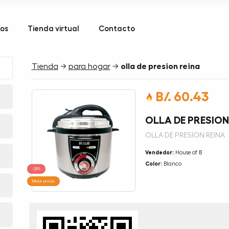
kos
Tienda virtual
Contacto
Tienda
→
para hogar
→
olla de presion reina
B/. 60.43
OLLA DE PRESION
OLLA DE PRESION REINA
Vendedor:
House of B
Color:
Blanco
-28%
Mejor precio