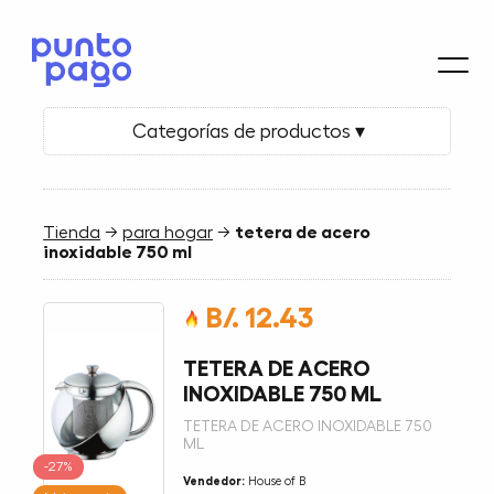
Categorías de productos ▾
Tienda
→
para hogar
→
tetera de acero
inoxidable 750 ml
B/. 12.43
TETERA DE ACERO
INOXIDABLE 750 ML
TETERA DE ACERO INOXIDABLE 750
ML
-27%
Vendedor:
House of B