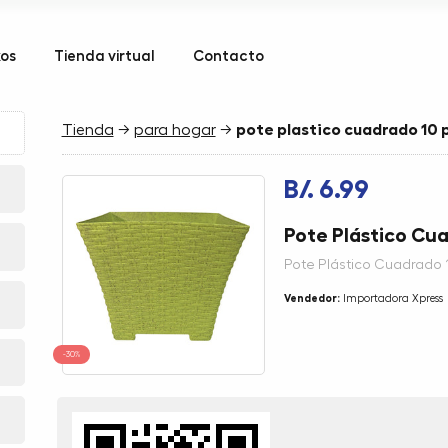
kos
Tienda virtual
Contacto
Tienda
→
para hogar
→
pote plastico cuadrado 10 
B/. 6.99
Pote Plástico Cu
Pote Plástico Cuadrado 
Vendedor:
Importadora Xpress
-30%