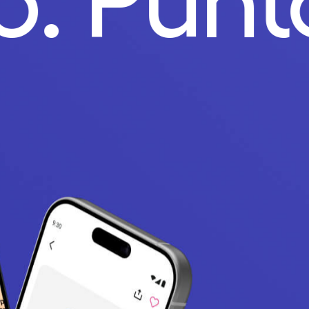
go.
Pun