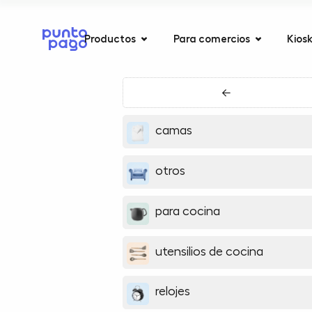
Productos
Para comercios
Kios
←
camas
otros
para cocina
utensilios de cocina
relojes