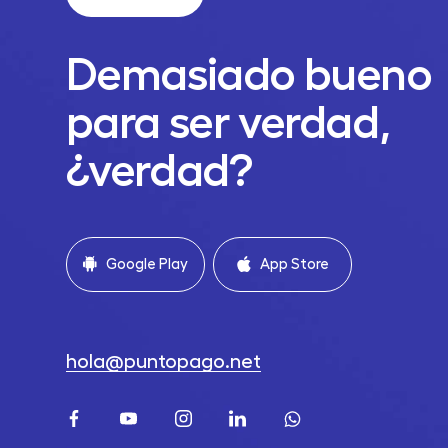
Demasiado bueno
para ser verdad,
¿verdad?
Google Play
App Store
hola@puntopago.net