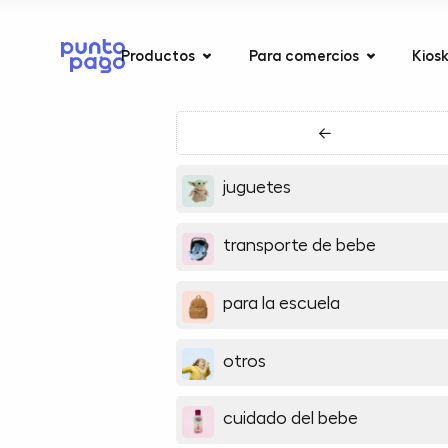
Productos
Para comercios
Kios
←
juguetes
transporte de bebe
para la escuela
otros
cuidado del bebe