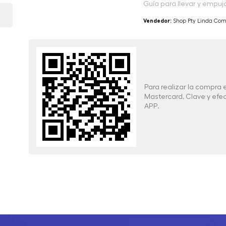
Guía para llevar y empuja
Vendedor:
Shop Pty Linda Co
Para realizar la compra
Mastercard, Clave y ef
APP.