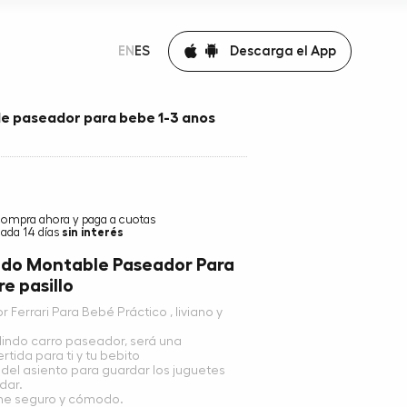
Descarga el App
EN
ES
e paseador para bebe 1-3 anos
compra ahora y paga a cuotas
ada 14 días
sin interés
ado Montable Paseador Para
e pasillo
Ferrari Para Bebé Práctico , liviano y
 lindo carro paseador, será una
rtida para ti y tu bebito
el asiento para guardar los juguetes
dar.
ene seguro y cómodo.