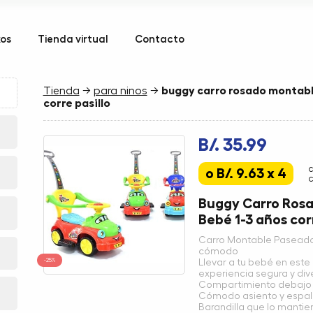
kos
Tienda virtual
Contacto
Tienda
→
para ninos
→
buggy carro rosado montabl
corre pasillo
B/. 35.99
o B/. 9.63 x 4
c
Buggy Carro Ros
Bebé 1-3 años corr
Carro Montable Paseador 
cómodo
-25%
Llevar a tu bebé en este
experiencia segura y dive
Compartimiento debajo d
Cómodo asiento y espal
Barandilla que lo manti