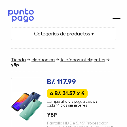
Categorías de productos ▾
Tienda
→
electronica
→
telefonos inteligentes
→
y5p
B/. 117.99
o B/. 31.57 x 4
compra ahora y paga a cuotas
cada 14 días
sin interés
Y5P
Pantalla HD De 5.45"Procesador