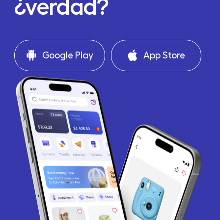
¿verdad?
Google Play
App Store