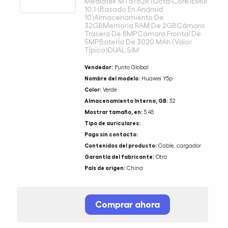
Mediatek MT6762R (Octa-Core)EMUI
10.1 (Basado En Android
10)Almacenamiento De
32GBMemoria RAM De 2GBCámara
Trasera De 8MPCámara Frontal De
5MPBaterÍa De 3020 MAh (Valor
TÍpico)DUAL SIM
Vendedor:
Punto Global
Nombre del modelo:
Huawei Y5p
Color:
Verde
Almacenamiento Interno, GB:
32
Mostrar tamaño, en:
5.45
Tipo de auriculares:
Pago sin contacto:
Contenidos del producto:
Cable, cargador
Garantía del fabricante:
Otro
País de origen:
China
Comprar ahora