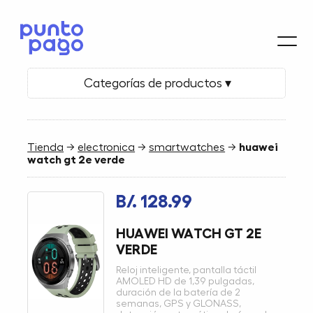
Categorías de productos ▾
Tienda
→
electronica
→
smartwatches
→
huawei
watch gt 2e verde
B/. 128.99
HUAWEI WATCH GT 2E
VERDE
Reloj inteligente, pantalla táctil
AMOLED HD de 1,39 pulgadas,
duración de la batería de 2
semanas, GPS y GLONASS,