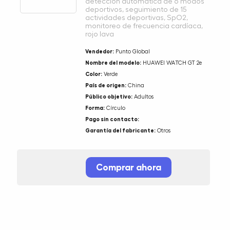
detección automática de 6 modos
deportivos, seguimiento de 15
actividades deportivas, SpO2,
monitoreo de frecuencia cardíaca,
rojo lava
Vendedor:
Punto Global
Nombre del modelo:
HUAWEI WATCH GT 2e
Color:
Verde
País de origen:
China
Público objetivo:
Adultos
Forma:
Círculo
Pago sin contacto:
Garantía del fabricante:
Otros
Comprar ahora