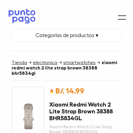
Categorías de productos ▾
Tienda
→
electronica
→
smartwatches
→
xiaomi
redmi watch 2 lite strap brown 38388
bhr5834gl
B/. 14.99
Xiaomi Redmi Watch 2
Lite Strap Brown 38388
BHR5834GL
Xiaomi Redmi Watch 2 Lite Strap
Brown 38388 BHR5834GL