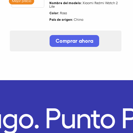
Mejor precio
Nombre del modelo:
Xiaomi Redmi Watch 2
Lite
Color:
Rosa
País de origen:
China
Comprar ahora
ago.
Punto 