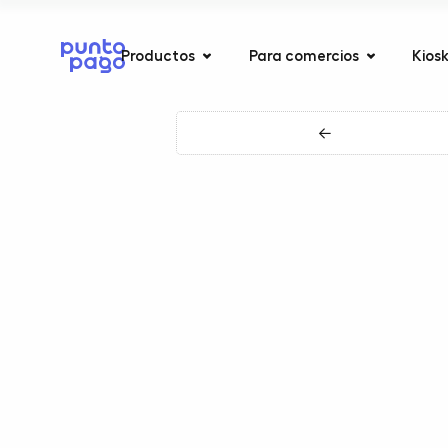
Productos
Para comercios
Kios
←