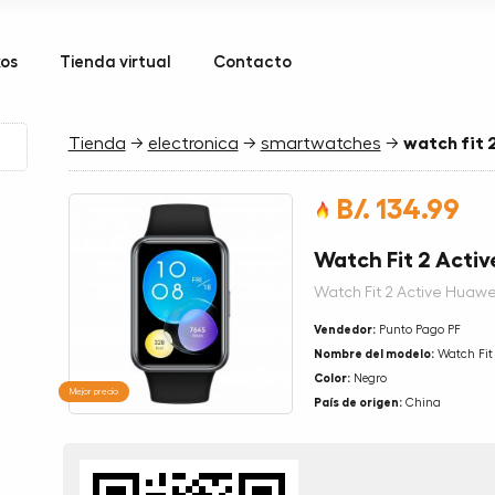
kos
Tienda virtual
Contacto
Tienda
→
electronica
→
smartwatches
→
watch fit 
B/. 134.99
Watch Fit 2 Acti
Watch Fit 2 Active Hua
Vendedor:
Punto Pago PF
Nombre del modelo:
Watch Fit 
Color:
Negro
Mejor precio
País de origen:
China