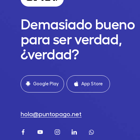
Demasiado bueno
para ser verdad,
¿verdad?
Google Play
App Store
hola@puntopago.net