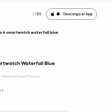
Descarga el App
EN
ES
sa 4 smartwatch waterfall blue
artwatch Waterfall Blue
h Waterfall Blue Platinum
a 4