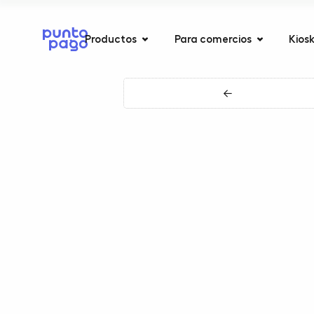
Productos
Para comercios
Kios
←