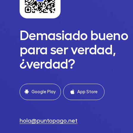
Demasiado bueno
para ser verdad,
¿verdad?
Google Play
App Store
hola@puntopago.net