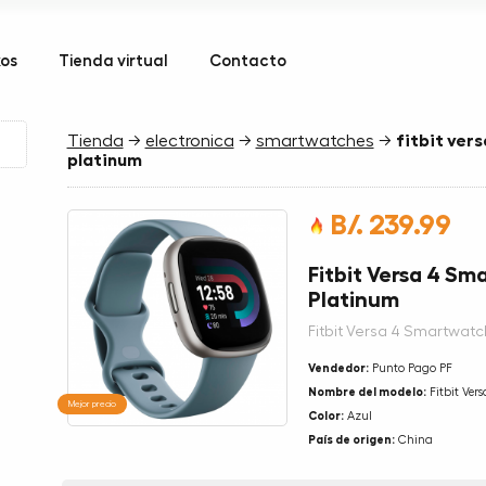
kos
Tienda virtual
Contacto
Tienda
→
electronica
→
smartwatches
→
fitbit ver
platinum
B/. 239.99
Fitbit Versa 4 Sm
Platinum
Fitbit Versa 4 Smartwatc
Vendedor:
Punto Pago PF
Nombre del modelo:
Fitbit Vers
Mejor precio
Color:
Azul
País de origen:
China