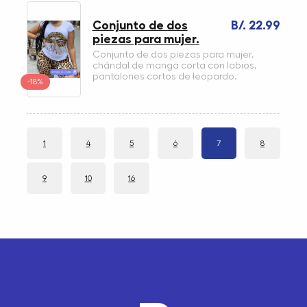
Conjunto de dos
B/. 22.99
piezas para mujer.
Conjunto de dos piezas para mujer,
chándal de manga corta con labios,
pantalones cortos de leopardo.
-18%
1
4
5
6
7
8
9
10
16