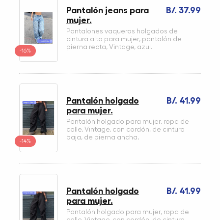
Pantalón jeans para
B/. 37.99
mujer.
Pantalones vaqueros holgados de
cintura alta para mujer, pantalón de
pierna recta, Vintage, azul.
-16%
Pantalón holgado
B/. 41.99
para mujer.
Pantalón holgado para mujer, ropa de
calle, Vintage, con cordón, de cintura
baja, de pierna ancha.
-14%
Pantalón holgado
B/. 41.99
para mujer.
Pantalón holgado para mujer, ropa de
calle, Vintage, con cordón, de cintura