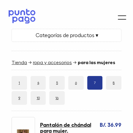
Categorías de productos ▾
Tienda
→
ropa y accesorios
→
para las mujeres
1
4
5
6
7
8
9
10
16
Pantalón de chándal
B/. 36.99
para mujer.