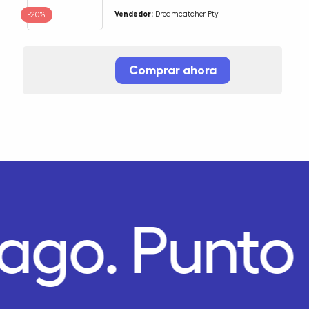
-20%
Vendedor:
Dreamcatcher Pty
Comprar ahora
Pago.
Punto