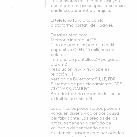
Los sensores del teléfono incluyen
acelerómetro, giroscopio, frecuencia
cardíaca, barómetro y brújula.
El teléfono funciona con la
plataforma portátil de Huawei.
Detalles técnicos:
Memoria interna: 4 GB
Tipo de pantalla: pantalla táctil
capacitiva OLED, 16 millones de
colores
Tamaño de pantalla: .39 pulgadas,
6.2 cm2
Resolución: 454 x 454 píxeles,
relación 1: 1
Versión de Bluetooth: 5.1, LE, EDR
Sistemas de posicionamiento: GPS,
GLONASS, GALILEO
Batería: batería de iones de litio no
extraíble de 455 mAh
Los artículos presentados pueden
variar en diseño y color por causa
del fabricante. Los precios de los
artículos tienen un período de
validez o dependiendo de su
existencia, pasado este período, los