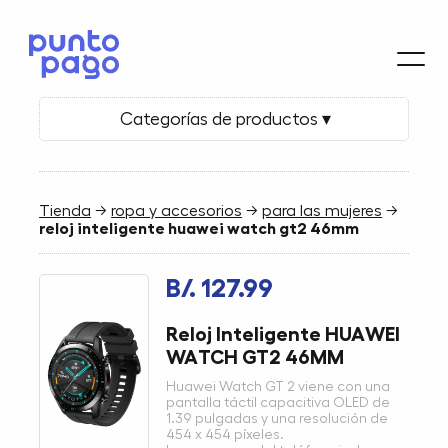
Categorías de productos ▾
Tienda
→
ropa y accesorios
→
para las mujeres
→
reloj inteligente huawei watch gt2 46mm
B/. 127.99
Reloj Inteligente HUAWEI
WATCH GT2 46MM
Huawei Watch GT 2 viene con una
pantalla táctil capacitiva OLED de
1.39 pulgadas y una resolución de
454 x 454 píxeles.