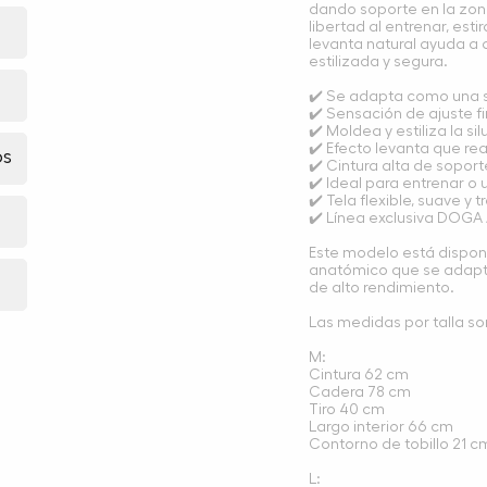
dando soporte en la zon
libertad al entrenar, est
levanta natural ayuda a d
estilizada y segura.
✔️ Se adapta como una 
✔️ Sensación de ajuste 
✔️ Moldea y estiliza la s
✔️ Efecto levanta que rea
os
✔️ Cintura alta de sopor
✔️ Ideal para entrenar o 
✔️ Tela flexible, suave y 
✔️ Línea exclusiva DOGA
Este modelo está disponib
anatómico que se adapta 
de alto rendimiento.
Las medidas por talla so
M:
Cintura 62 cm
Cadera 78 cm
Tiro 40 cm
Largo interior 66 cm
Contorno de tobillo 21 c
L: