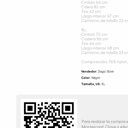
Cintura 66 cm
Cdera 82 cm
Tiro 42 cm
Largo interior 67 cm
Contorno de tobillo 22 
XL:
Cintura 70 cm
Cadera 86 cm
Tiro 44 cm
Largo interior 68 cm
Contorno de tobillo 23 
Composición: 76% nylon, 
Vendedor:
Doga Store
Color:
Negro
Tamaño, US:
XL
Para realizar la compra
Mastercard, Clave y ef