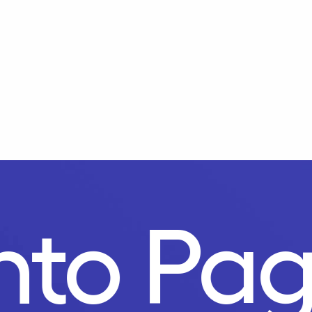
unto P