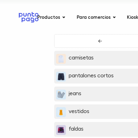
Productos
Para comercios
Kios
←
camisetas
pantalones cortos
jeans
vestidos
faldas