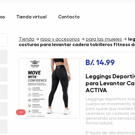
kos
Tienda virtual
Contacto
Tienda
→
ropa y accesorios
→
para las mujeres
→
le
costuras para levantar cadera tobilleros fitness 
B/. 14.99
Leggings Deportiv
para Levantar Ca
ACTIVA
Leggings deportivos tob
cuerpo en movimiento, b
pero suave que moldea la 
-6%
seamless sin costuras s
generando una sensación
forma natural.
El tejido de alta elasti