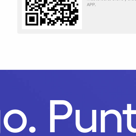
APP.
ago.
Pu