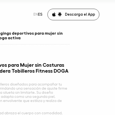
Descarga el App
EN
ES
ggings deportivos para mujer sin
doga activa
os para Mujer sin Costuras
dera Tobilleros Fitness DOGA
illeros diseñados para acompañar tu
rindando una sensación de ajuste firme
silueta sin limitarte. Su diseño
e adapta como una segunda piel,
 envolvente que estiliza y realza de
cidad abraza el cuerpo con comodidad,