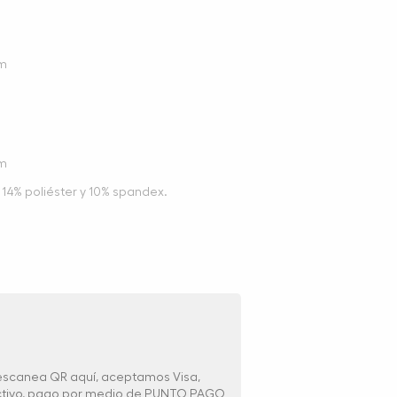
cm
cm
14% poliéster y 10% spandex.
 escanea QR aquí, aceptamos Visa,
ectivo, pago por medio de PUNTO PAGO