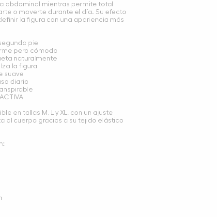
a abdominal mientras permite total
irarte o moverte durante el día. Su efecto
efinir la figura con una apariencia más
segunda piel
firme pero cómodo
ilueta naturalmente
lza la figura
te suave
uso diario
transpirable
 ACTIVA
le en tallas M, L y XL, con un ajuste
al cuerpo gracias a su tejido elástico
n:
m