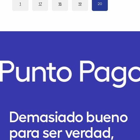
1
17
18
19
20
Punto Pago
Demasiado bueno
para ser verdad,