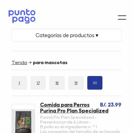
Categorías de productos ▾
Tienda
→
para mascotas
1
17
18
19
20
Comida para Perros
B/. 23.99
Purina Pro Plan Specialized
Purina Pro Plan Specialized -
Presentacion de 6 Libras -
El pollo es el ingrediente n. ° 1
Las croquetas del tamaño de un bocado