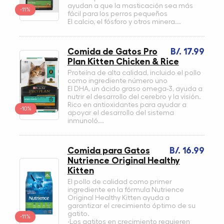
ayudan a que la masticación sea más
-11%
fácil para los perros pequeños
El calcio, el fósforo y otros minera...
Comida de Gatos Pro
B/. 17.99
Plan Kitten Chicken & Rice
Proteína de alta calidad, incluido el pollo
como ingrediente número uno
El DHA, un ácido graso omega-3, ayuda a
nutrir el desarrollo del cerebro y la visión.
Rico en antioxidantes para ayudar a
-10%
apoyar el desarrollo del sistema
inmunoló...
Comida para Gatos
B/. 16.99
Nutrience Original Healthy
Kitten
El pollo de calidad como primer
ingrediente en la fórmula Nutrience
Original Healthy Kitten ayuda a
garantizar el crecimiento óptimo de su
gatito.
-11%
·Los gatitos en crecimiento requieren