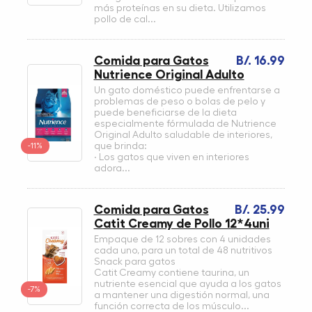
más proteínas en su dieta. Utilizamos
pollo de cal...
Comida para Gatos
B/. 16.99
Nutrience Original Adulto
Un gato doméstico puede enfrentarse a
problemas de peso o bolas de pelo y
puede beneficiarse de la dieta
especialmente fórmulada de Nutrience
Original Adulto saludable de interiores,
-11%
que brinda:
· Los gatos que viven en interiores
adora...
Comida para Gatos
B/. 25.99
Catit Creamy de Pollo 12*4uni
Empaque de 12 sobres con 4 unidades
cada uno, para un total de 48 nutritivos
Snack para gatos
Catit Creamy contiene taurina, un
nutriente esencial que ayuda a los gatos
-7%
a mantener una digestión normal, una
función correcta de los músculo...