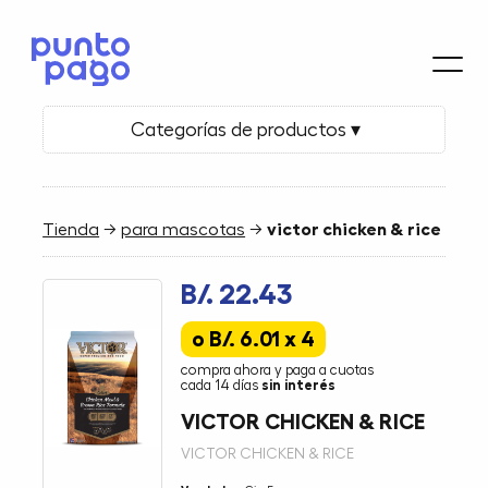
Categorías de productos ▾
Tienda
→
para mascotas
→
victor chicken & rice
B/. 22.43
o B/. 6.01 x 4
compra ahora y paga a cuotas
cada 14 días
sin interés
VICTOR CHICKEN & RICE
VICTOR CHICKEN & RICE