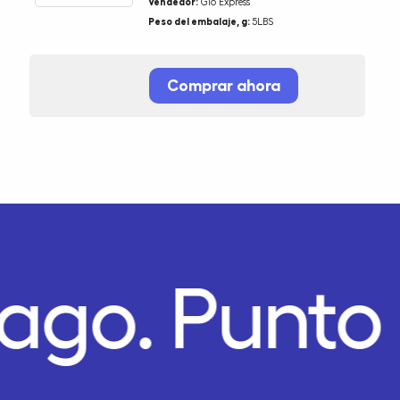
Vendedor:
Gio Express
Peso del embalaje, g:
5LBS
Comprar ahora
Pago.
Punto