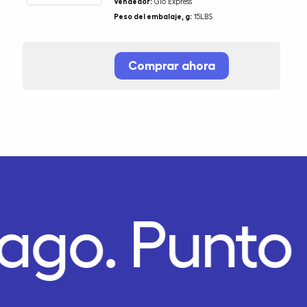
Vendedor:
Gio Express
Peso del embalaje, g:
15LBS
Comprar ahora
Pago.
Punto