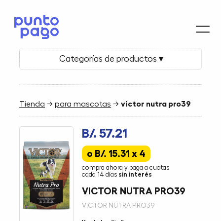
Categorías de productos ▾
Tienda
→
para mascotas
→
victor nutra pro39
B/. 57.21
o B/. 15.31 x 4
compra ahora y paga a cuotas
cada 14 días
sin interés
VICTOR NUTRA PRO39
VICTOR NUTRA PRO39