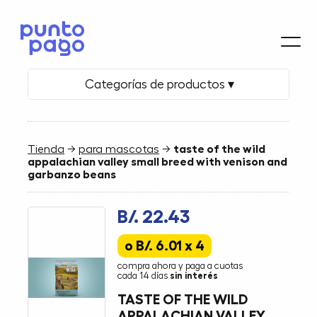
Categorías de productos ▾
Tienda
→
para mascotas
→
taste of the wild
appalachian valley small breed with venison and
garbanzo beans
B/. 22.43
o B/. 6.01 x 4
compra ahora y paga a cuotas
cada 14 días
sin interés
TASTE OF THE WILD
APPALACHIAN VALLEY