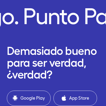
o.
Punto P
Demasiado bueno
para ser verdad,
¿verdad?
Google Play
App Store