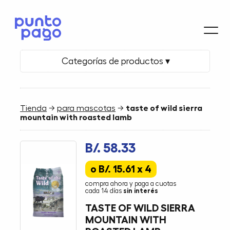
Categorías de productos ▾
Tienda
→
para mascotas
→
taste of wild sierra
mountain with roasted lamb
B/. 58.33
o B/. 15.61 x 4
compra ahora y paga a cuotas
cada 14 días
sin interés
TASTE OF WILD SIERRA
MOUNTAIN WITH