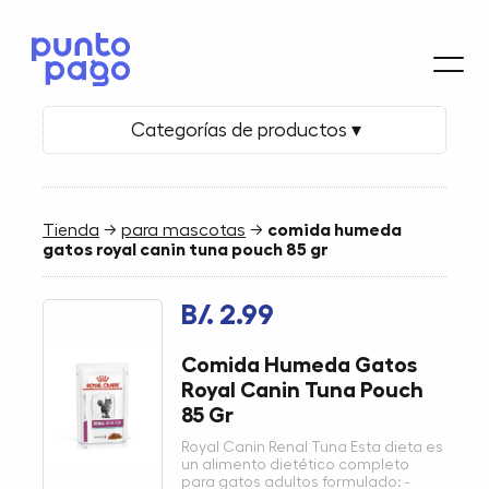
Categorías de productos ▾
Tienda
→
para mascotas
→
comida humeda
gatos royal canin tuna pouch 85 gr
B/. 2.99
Comida Humeda Gatos
Royal Canin Tuna Pouch
85 Gr
Royal Canin Renal Tuna Esta dieta es
un alimento dietético completo
para gatos adultos formulado: -