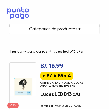
Categorías de productos ▾
Tienda
→
para carros
→
luces led b13 c/u
B/. 16.99
o B/. 4.55 x 4
compra ahora y paga a cuotas
cada 14 días
sin interés
Luces LED B13 c/u
-32%
Vendedor:
Revolution Car Audio