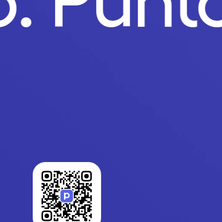
o.
Punt