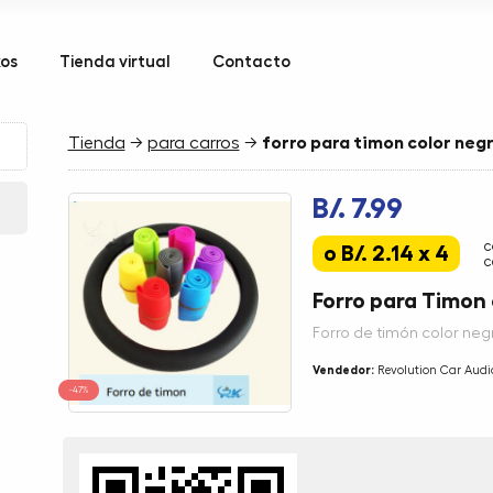
kos
Tienda virtual
Contacto
Tienda
→
para carros
→
forro para timon color negr
B/. 7.99
c
o B/. 2.14 x 4
c
Forro para Timon 
Forro de timón color neg
Vendedor:
Revolution Car Audi
-47%