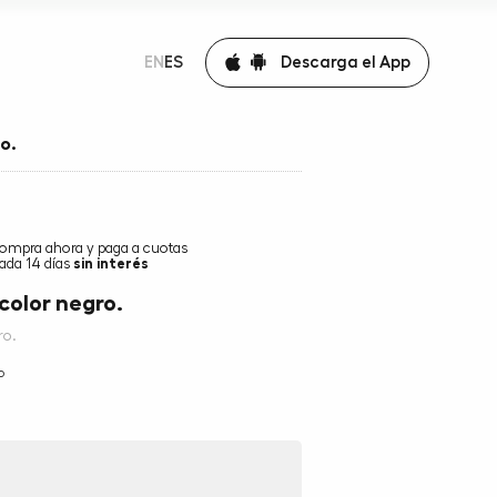
Descarga el App
EN
ES
o.
ompra ahora y paga a cuotas
ada 14 días
sin interés
color negro.
ro.
o