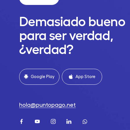
Demasiado bueno
para ser verdad,
¿verdad?
Google Play
App Store
hola@puntopago.net