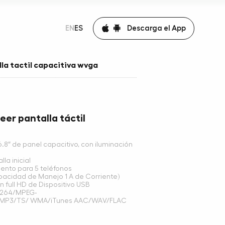
Descarga el App
EN
ES
la tactil capacitiva wvga
er pantalla táctil
6.8″ de panel capacitivo, con iluminación
la inicial
nto para 5 teléfonos
pacidad de Manejo 1 A de Corriente)
 full HD de Dispositivo USB
.264/MPEG-
MP3/TS/ WMA/iTunes AAC/WAV/FLAC