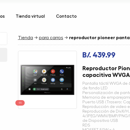
kos
Tienda virtual
Contacto
Tienda
→
para carros
→
reproductor pioneer pantal
B/. 439.99
Reproductor Pione
capacitiva WVGA
Pantalla táctil WVGA de 
de fondo LED
Personalización de pantal
Memoria de emparejamie
Puerto USB (Trasero: Ca
-5%
Reproducción de video en
Reproducción de DivX/H
4/JPEG/WMV/BMP/PNG/
de Dispositivo USB
RDS