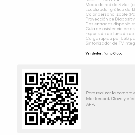
MOSFET 50W x 4
Modo de red de 3 vías (
Ecualizador gráfico de 1
Color personalizable (Pan
Proyección de Diapositi
Dos entradas disponible
Guía de asistencia de e
Expansión de función de 
Carga rápida por USB pa
Sintonizador de TV inte
Vendedor:
Punto Global
Para realizar la compra
Mastercard, Clave y ef
APP.