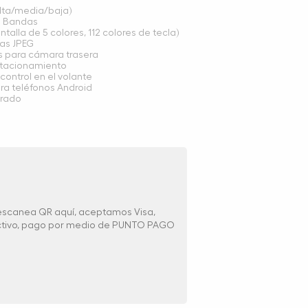
alta/media/baja)
3 Bandas
talla de 5 colores, 112 colores de tecla)
vas JPEG
s para cámara trasera
stacionamiento
control en el volante
ra teléfonos Android
grado
 escanea QR aquí, aceptamos Visa,
ectivo, pago por medio de PUNTO PAGO