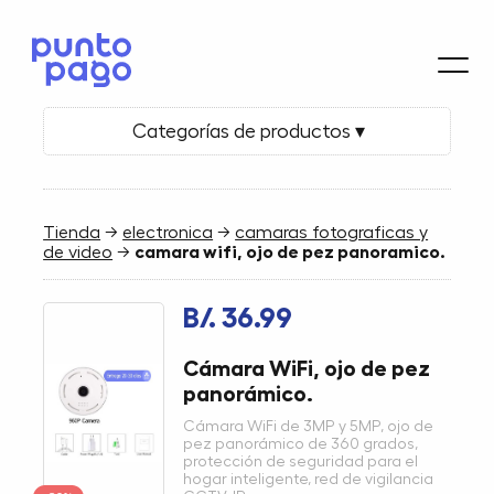
Categorías de productos ▾
Tienda
→
electronica
→
camaras fotograficas y
de video
→
camara wifi, ojo de pez panoramico.
B/. 36.99
Cámara WiFi, ojo de pez
panorámico.
Cámara WiFi de 3MP y 5MP, ojo de
pez panorámico de 360 grados,
protección de seguridad para el
hogar inteligente, red de vigilancia