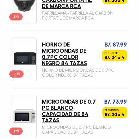
B/. 20 x 4
DE MARCA RCA
PARRILLAMA - PARRILLA AL CARBON
-19%
PORTATIL DE MARCA RCA
HORNO DE
B/. 87.99
MICROONDAS DE
a cuotas
0.7PC COLOR
B/. 24 x 4
NEGRO 84 TAZAS
HORNO DE MICROONDAS DE 0.7PC
-20%
COLOR NEGRO 84 TAZAS
MICROONDAS DE 0.7
B/. 73.99
PC BLANCO
a cuotas
CAPACIDAD DE 84
B/. 20 x 4
TAZAS
MICROONDAS DE 0.7 PC BLANCO
-19%
CAPACIDAD DE 84 TAZAS