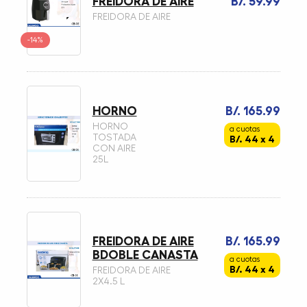
FREIDORA DE AIRE
B/. 59.99
FREIDORA DE AIRE
-14%
HORNO
B/. 165.99
HORNO
a cuotas
TOSTADA
B/. 44 x 4
CON AIRE
25L
FREIDORA DE AIRE
B/. 165.99
BDOBLE CANASTA
a cuotas
B/. 44 x 4
FREIDORA DE AIRE
2X4.5 L