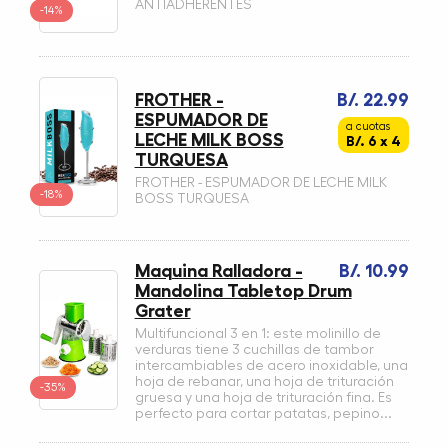
ANTIADHERENTES
-14%
FROTHER -
B/. 22.99
ESPUMADOR DE
a cuotas
LECHE MILK BOSS
B/. 6 x 4
TURQUESA
FROTHER - ESPUMADOR DE LECHE MILK
-18%
BOSS TURQUESA
Maquina Ralladora -
B/. 10.99
Mandolina Tabletop Drum
Grater
Multifuncional 3 en 1: este molinillo de
verduras tiene 3 cuchillas de tambor
intercambiables de acero inoxidable, una
hoja de rebanar, una hoja de trituración
-35%
gruesa y una hoja de trituración fina. Es
perfecto para cortar patatas, pepino...