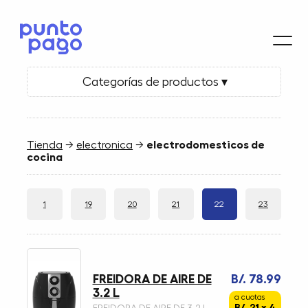
Categorías de productos ▾
Tienda
→
electronica
→
electrodomesticos de
cocina
1
19
20
21
22
23
FREIDORA DE AIRE DE
B/. 78.99
3.2 L
a cuotas
B/. 21 x 4