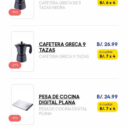
B/. 6 x 4
CAFETERA GRECA DE 3
TAZAS NEGRA
-19%
CAFETERA GRECA 9
B/. 26.99
TAZAS
a cuotas
B/. 7 x 4
CAFETERA GRECA 9 TAZAS
-21%
PESA DE COCINA
B/. 24.99
DIGITAL PLANA
a cuotas
B/. 7 x 4
PESA DE COCINA DIGITAL
PLANA
-19%