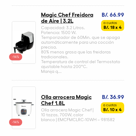
Magic Chef Freidora
B/. 66.99
de Aire | 3.2L
a cuotas
B/. 18 x 4
Capacidad: 3.2 Litros.
Potencia: 1500 W.
Temporizador de 60Min. que se apaga
automáticamente para una cocción
precisa.
80% menos grasa que las freidoras
-14%
tradicionales.
Temperatura de control del Termostato
ajustable hasta 200°C.
Manija q...
Olla arrocera Magic
B/. 36.99
Chef 1.8L
a cuotas
B/. 10 x 4
Olla arrocera Magic Chef |
10 tazas, 700W, color
blanco | EMCFMCLRC-10WH – 981582
-14%