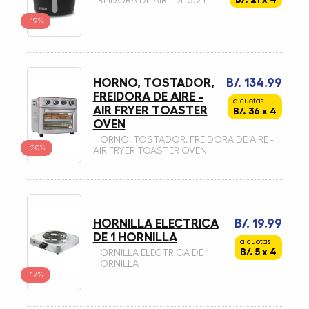
FREIDORA DE AIRE DE 3.2 L
-19%
HORNO, TOSTADOR,
B/. 134.99
FREIDORA DE AIRE -
a cuotas
AIR FRYER TOASTER
B/. 36 x 4
OVEN
HORNO, TOSTADOR, FREIDORA DE AIRE -
-20%
AIR FRYER TOASTER OVEN
HORNILLA ELECTRICA
B/. 19.99
DE 1 HORNILLA
a cuotas
B/. 5 x 4
HORNILLA ELECTRICA DE 1
HORNILLA
-17%