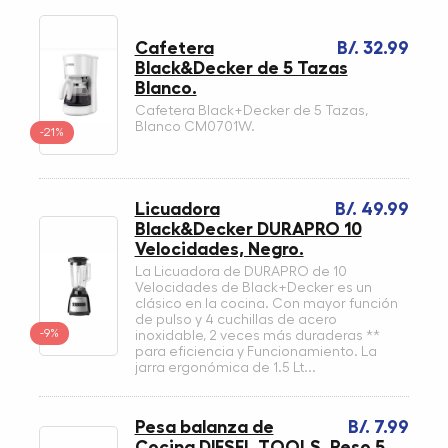
Cafetera
B/. 32.99
Black&Decker de 5 Tazas
Blanco.
Cafetera Black+Decker de 5 Tazas,
Blanco CM0701W.
-21%
Licuadora
B/. 49.99
Black&Decker DURAPRO 10
Velocidades, Negro.
La Licuadora de DURAPRO de 10
Velocidades de Black+Decker es un
clásico en la cocina. Con mayor función
de pulso y 4 cuchillas de acero
-9%
inoxidable, 2 veces más duraderas **
para eficiencia y Funcionamiento. La
jarra ergonómica de 1.5 Lt...
Pesa balanza de
B/. 7.99
Cocina DIESEL TOOLS, Peso 5