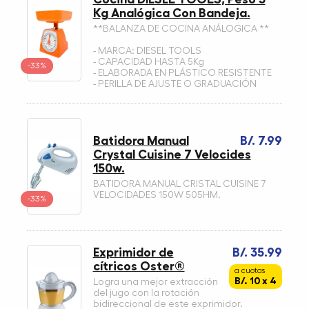
Kg Analógica Con Bandeja.
**BALANZA DE COCINA ANÁLOGICA **
- MARCA: DIESEL TOOLS
- CAPACIDAD HASTA 5Kg
-33%
- ELABORADA EN PLÁSTICO RESISTENTE
- PERILLA DE AJUSTE O GRADUACIÓN
Batidora Manual
B/. 7.99
Crystal Cuisine 7 Velocides
150w.
BATIDORA MANUAL CRISTAL CUISINE 7
VELOCIDADES 150W 505HM.
-33%
Exprimidor de
B/. 35.99
cítricos Oster®
a cuotas
B/. 10 x 4
Logra una mejor extracción
del jugo con la rotación
bidireccional de este exprimidor.