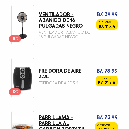
VENTILADOR -
B/. 39.99
ABANICO DE 16
a cuotas
PULGADAS NEGRO
B/. 11 x 4
VENTILADOR - ABANICO DE
16 PULGADAS NEGRO
-18%
FREIDORA DE AIRE
B/. 78.99
3.2L
a cuotas
B/. 21 x 4
FREIDORA DE AIRE 3.2L
-19%
PARRILLAMA -
B/. 73.99
PARRILLA AL
a cuotas
CARBON PORTATIL