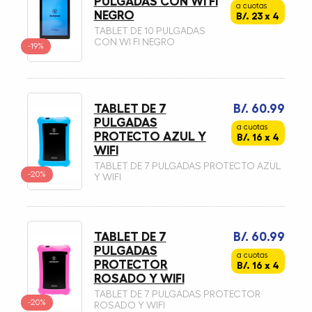
PULGADAS CON WI FI
a cuotas
NEGRO
B/. 23 x 4
TABLET DE 10 PULGADAS
CON WI FI NEGRO
-19%
TABLET DE 7
B/. 60.99
PULGADAS
a cuotas
PROTECTO AZUL Y
B/. 16 x 4
WIFI
TABLET DE 7 PULGADAS PROTECTO AZUL
-20%
Y WIFI
TABLET DE 7
B/. 60.99
PULGADAS
a cuotas
PROTECTOR
B/. 16 x 4
ROSADO Y WIFI
TABLET DE 7 PULGADAS PROTECTOR
-20%
ROSADO Y WIFI