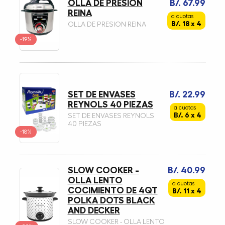
OLLA DE PRESION
B/. 67.99
REINA
a cuotas
B/. 18 x 4
OLLA DE PRESION REINA
-19%
SET DE ENVASES
B/. 22.99
REYNOLS 40 PIEZAS
a cuotas
B/. 6 x 4
SET DE ENVASES REYNOLS
40 PIEZAS
-18%
SLOW COOKER -
B/. 40.99
OLLA LENTO
a cuotas
COCIMIENTO DE 4QT
B/. 11 x 4
POLKA DOTS BLACK
AND DECKER
SLOW COOKER - OLLA LENTO