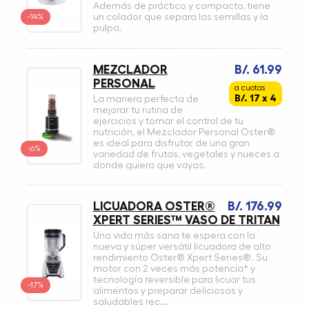
Además de práctico y compacto, tiene
-14%
un colador que separa las semillas y la
pulpa.
MEZCLADOR
B/. 61.99
PERSONAL
a cuotas
B/. 17 x 4
La manera perfecta de
mejorar tu rutina de
ejercicios y tomar el control de tu
nutrición, el Mezclador Personal Oster®
es ideal para disfrutar de una gran
-6%
variedad de frutas, vegetales y nueces a
donde quiera que vayas.
LICUADORA OSTER®
B/. 176.99
XPERT SERIES™ VASO DE TRITAN
Una vida más sana te espera con la
nueva y súper versátil licuadora de alto
rendimiento Oster® Xpert Series®. Su
motor con 2 veces más potencia* y
tecnología reversible para licuar tus
-17%
alimentos y preparar deliciosas y
saludables rec...