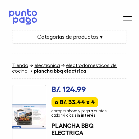
Categorías de productos ▾
Tienda
→
electronica
→
electrodomesticos de
cocina
→
plancha bbq electrica
B/. 124.99
o B/. 33.44 x 4
compra ahora y paga a cuotas
cada 14 días
sin interés
PLANCHA BBQ
ELECTRICA