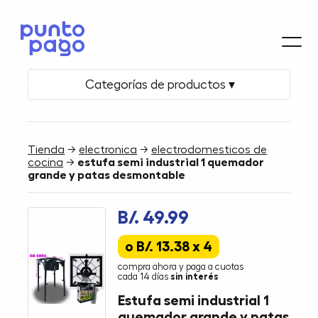
Categorías de productos ▾
Tienda
→
electronica
→
electrodomesticos de
cocina
→
estufa semi industrial 1 quemador
grande y patas desmontable
B/. 49.99
o B/. 13.38 x 4
compra ahora y paga a cuotas
cada 14 días
sin interés
Estufa semi industrial 1
quemador grande y patas