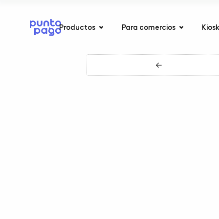
Productos
Para comercios
Kios
←