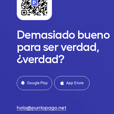
Demasiado bueno
para ser verdad,
¿verdad?
Google Play
App Store
hola@puntopago.net