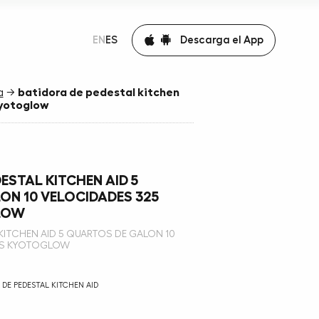
Descarga el App
EN
ES
a
→
batidora de pedestal kitchen
kyotoglow
ESTAL KITCHEN AID 5
ON 10 VELOCIDADES 325
LOW
KITCHEN AID 5 QUARTOS DE GALON 10
TS KYOTOGLOW
DE PEDESTAL KITCHEN AID