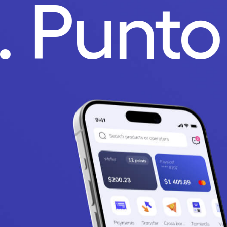
o.
Punt