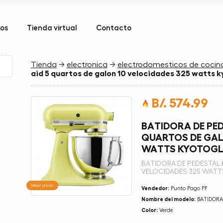
kos
Tienda virtual
Contacto
Tienda
→
electronica
→
electrodomesticos de cocin
aid 5 quartos de galon 10 velocidades 325 watts 
B/. 574.99
BATIDORA DE PED
QUARTOS DE GAL
WATTS KYOTOG
BATIDORA DE PEDESTAL 
VELOCIDADES 325 WAT
Mejor precio
Vendedor:
Punto Pago PF
Nombre del modelo:
BATIDORA 
Color:
Verde