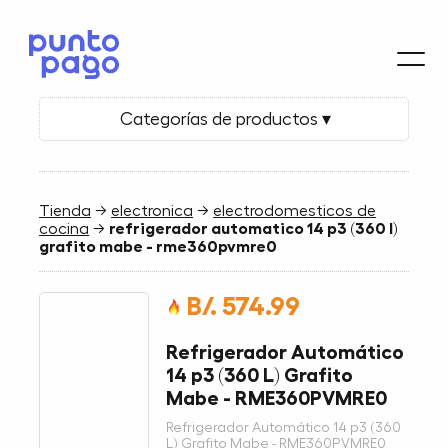
Categorías de productos ▾
Tienda
→
electronica
→
electrodomesticos de
cocina
→
refrigerador automatico 14 p3 (360 l)
grafito mabe - rme360pvmre0
B/. 574.99
Refrigerador Automático
14 p3 (360 L) Grafito
Mabe - RME360PVMRE0
Refrigerador Automático 14 p3 (360
L) Grafito Mabe - RME360PVMRE0