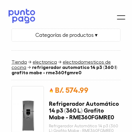
Categorías de productos ▾
Tienda
→
electronica
→
electrodomesticos de
cocina
→
refrigerador automatico 14 p3 (360 l)
grafito mabe - rme360fgmre0
B/. 574.99
Refrigerador Automático
14 p3 (360 L) Grafito
Mabe - RME360FGMRE0
Refrigerador Automático 14 p3 (360
L) Grafito Mabe - RME360FGMRE0