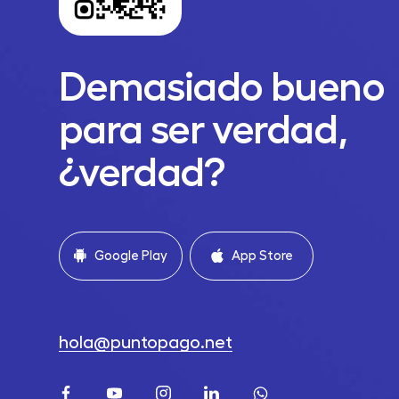
Demasiado bueno
para ser verdad,
¿verdad?
Google Play
App Store
hola@puntopago.net