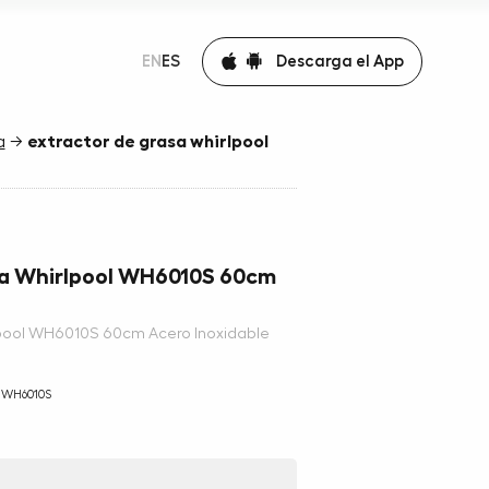
Descarga el App
EN
ES
a
→
extractor de grasa whirlpool
sa Whirlpool WH6010S 60cm
lpool WH6010S 60cm Acero Inoxidable
 WH6010S