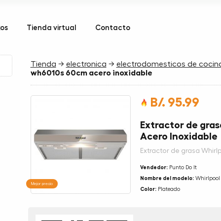
kos
Tienda virtual
Contacto
Tienda
→
electronica
→
electrodomesticos de cocin
wh6010s 60cm acero inoxidable
B/. 95.99
Extractor de gra
Acero Inoxidable
Extractor de grasa Whir
Vendedor:
Punto Do It
Nombre del modelo:
Whirlpool
Mejor precio
Color:
Plateado