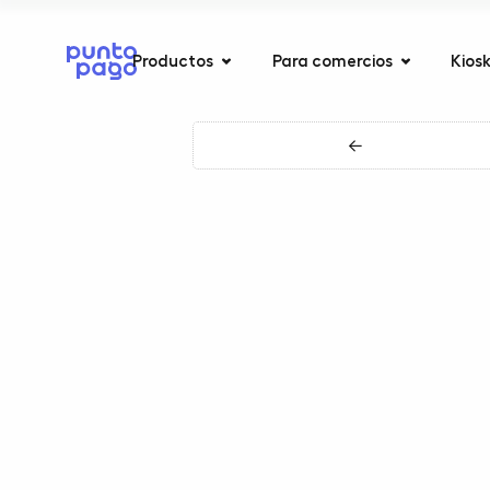
Productos
Para comercios
Kios
←