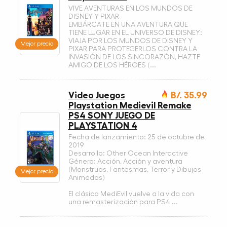
VIVE AVENTURAS EN LOS MUNDOS DE
DISNEY Y PIXAR
EMBÁRCATE EN UNA AVENTURA QUE
TIENE LUGAR EN EL UNIVERSO DE DISNEY:
VIAJA POR LOS MUNDOS DE DISNEY Y
Mejor precio
PIXAR PARA PROTEGERLOS CONTRA LA
INVASIÓN DE LOS SINCORAZÓN, HAZTE
AMIGO DE LOS HÉROES (...
Video Juegos
B/. 35.99
Playstation Medievil Remake
PS4 SONY JUEGO DE
PLAYSTATION 4
Fecha de lanzamiento: 25 de octubre de
2019
Desarrollo: Other Ocean Interactive
Género: Acción, Acción y aventura
(Monstruos, Fantasmas, Terror y Dibujos
Mejor precio
Animados)
El clásico MediEvil vuelve a la vida con
una remasterización para PS4 ...