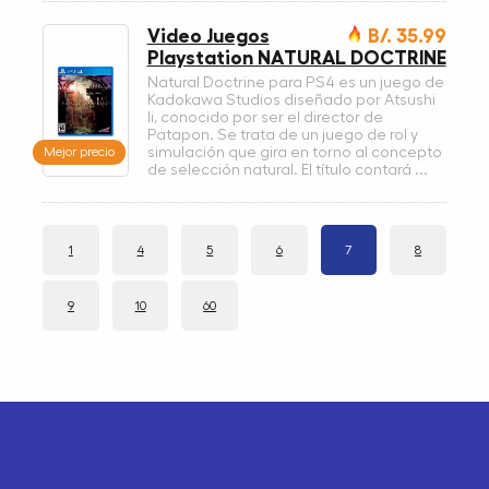
Video Juegos
B/. 35.99
Playstation NATURAL DOCTRINE
Natural Doctrine para PS4 es un juego de
Kadokawa Studios diseñado por Atsushi
Ii, conocido por ser el director de
Patapon. Se trata de un juego de rol y
Mejor precio
simulación que gira en torno al concepto
de selección natural. El título contará ...
1
4
5
6
7
8
9
10
60