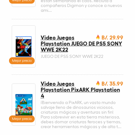
están sembrando el caos. Recluta a
compañeros Digimon y conoce a nuevos
ami...
Video Juegos
B/. 29.99
Playstation JUEGO DE PS5 SONY
WWE 2K22
JUEGO DE PS5 SONY WWE 2K22
Mejor precio
Video Juegos
B/. 35.99
Playstation PixARK Playstation
4
¡Bienvenido a PixARK, un vasto mundo
salvaje lleno de dinosaurios viciosos,
criaturas mágicas y aventuras sin fin!
Para sobrevivir en esta tierra misteriosa,
Mejor precio
debes domar criaturas feroces y tiernas,
crear herramientas mágicas y de alta t...