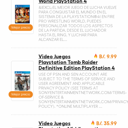
World PlayStation 4
&IEXCL;EL MEJOR JUEGO DE LUCHA VUELVE
PARA CONQUISTAR EL MUNDO EN EL
SISTEMA DE LA PLAYSTATION®4! EN FIRE
PRO WRESTLING WORLD, PUEDES
PERSONALIZAR TODOS LOS ASPECTOS
Mejor precio
DE LA PARTIDA, DESDE EL LUCHADOR
HASTA EL RING, Y LUCHAR PARA
ALCANZAR EL...
Video Juegos
B/. 9.99
Playstation Tomb Raider
Definitive Edition PlayStation 4
USE OF PSN AND SEN ACCOUNT ARE
SUBJECT TO THE TERMS OF SERVICE AND
USER AGREEMENT AND APPLICABLE
PRIVACY POLICY (SEE TERMS AT
SONYENTERTAINMENTNETWORK.COM/TERMS-
Mejor precio
OF-SERVICE &
SONYENTERTAINMENTNETWORK.COM/PRIVACY
POLICY). *ONLINE MULTIPLAYER ...
Video Juegos
B/. 35.99