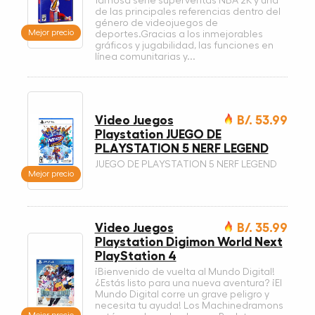
famosa serie superventas NBA 2K y una
de las principales referencias dentro del
género de videojuegos de
Mejor precio
deportes.Gracias a los inmejorables
gráficos y jugabilidad, las funciones en
línea comunitarias y...
Video Juegos
B/. 53.99
Playstation JUEGO DE
PLAYSTATION 5 NERF LEGEND
JUEGO DE PLAYSTATION 5 NERF LEGEND
Mejor precio
Video Juegos
B/. 35.99
Playstation Digimon World Next
PlayStation 4
¡Bienvenido de vuelta al Mundo Digital!
¿Estás listo para una nueva aventura? ¡El
Mundo Digital corre un grave peligro y
necesita tu ayuda! Los Machinedramons
Mejor precio