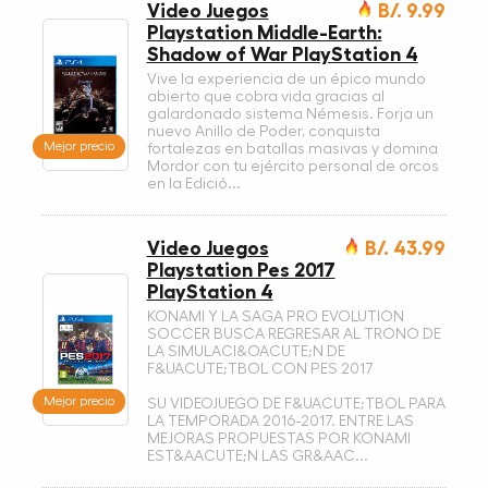
Video Juegos
B/. 9.99
Playstation Middle-Earth:
Shadow of War PlayStation 4
Vive la experiencia de un épico mundo
abierto que cobra vida gracias al
galardonado sistema Némesis. Forja un
nuevo Anillo de Poder, conquista
Mejor precio
fortalezas en batallas masivas y domina
Mordor con tu ejército personal de orcos
en la Edició...
Video Juegos
B/. 43.99
Playstation Pes 2017
PlayStation 4
KONAMI Y LA SAGA PRO EVOLUTION
SOCCER BUSCA REGRESAR AL TRONO DE
LA SIMULACI&OACUTE;N DE
F&UACUTE;TBOL CON PES 2017
Mejor precio
SU VIDEOJUEGO DE F&UACUTE;TBOL PARA
LA TEMPORADA 2016-2017. ENTRE LAS
MEJORAS PROPUESTAS POR KONAMI
EST&AACUTE;N LAS GR&AAC...