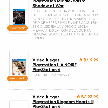
Playstation Middle-earth:
Shadow of War
PLAYSTATION ES UNA VIDEOCONSOLA
DE SOBREMESA DE 32 BITS LANZADA POR
SONY COMPUTER ENTERTAINMENT EL 3
DE DICIEMBRE DE 1994 EN JAP&OACUTE;N.
SE CONSIDERA LA VIDEOCONSOLA
Mejor precio
M&AACUTE;S EXITOSA DE LA QUINTA
GENERACI&OACUTE;N TANTO EN VENTAS
COMO E...
Video Juegos
B/. 9.99
Playstation L.A NOIRE
PlayStation 4
L.A NOIRE PlayStation 4
Mejor precio
Video Juegos
B/. 23.99
Playstation Kingdom Hearts III
PlayStation 4