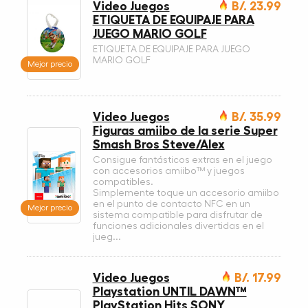
Video Juegos
B/. 23.99
ETIQUETA DE EQUIPAJE PARA
JUEGO MARIO GOLF
ETIQUETA DE EQUIPAJE PARA JUEGO
MARIO GOLF
Mejor precio
Video Juegos
B/. 35.99
Figuras amiibo de la serie Super
Smash Bros Steve/Alex
Consigue fantásticos extras en el juego
con accesorios amiibo™ y juegos
compatibles.
Simplemente toque un accesorio amiibo
en el punto de contacto NFC en un
Mejor precio
sistema compatible para disfrutar de
funciones adicionales divertidas en el
jueg...
Video Juegos
B/. 17.99
Playstation UNTIL DAWN™
PlayStation Hits SONY