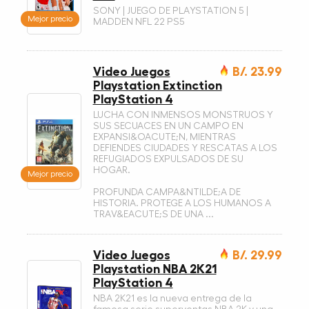
SONY | JUEGO DE PLAYSTATION 5 |
Mejor precio
MADDEN NFL 22 PS5
Video Juegos
B/. 23.99
Playstation Extinction
PlayStation 4
LUCHA CON INMENSOS MONSTRUOS Y
SUS SECUACES EN UN CAMPO EN
EXPANSI&OACUTE;N, MIENTRAS
DEFIENDES CIUDADES Y RESCATAS A LOS
REFUGIADOS EXPULSADOS DE SU
HOGAR.
Mejor precio
PROFUNDA CAMPA&NTILDE;A DE
HISTORIA. PROTEGE A LOS HUMANOS A
TRAV&EACUTE;S DE UNA ...
Video Juegos
B/. 29.99
Playstation NBA 2K21
PlayStation 4
NBA 2K21 es la nueva entrega de la