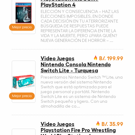
PlayStation 4
ELECCIÓN Y CONSECUENCIA – HAZ LAS
ELECCIONES IMPOSIBLES, EN DONDE
CADA DECISIÓN EN TU ATERRORIZANTE
BÚSQUEDA DE RESPUESTAS PUEDE
Mejor precio
REPRESENTAR LA DIFERENCIA ENTRE LA
VIDA Y LA MUERTE, PERO ¿PARA QUIÉN?
NUEVA GENERACIÓN DE HORROR – ...
Video Juegos
B/. 199.99
Nintendo Consola Nintendo
Switch Lite - Turquesa
Presentamos Nintendo Switch ™ Lite, una
nueva versión del sistema Nintendo
Switch que está optimizada para el
juego personal y portátil. Nintendo
Mejor precio
Switch Lite es un sistema de Nintendo
Switch pequeño y ligero. Con una
almohadilla de co...
Video Juegos
B/. 35.99
Playstation Fire Pro Wrestling