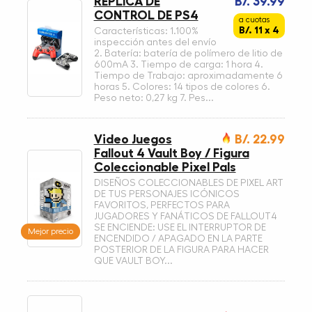
REPLICA DE
B/. 39.99
CONTROL DE PS4
a cuotas
B/. 11 x 4
Características: 1.100%
inspección antes del envío
2. Batería: batería de polímero de litio de
600mA 3. Tiempo de carga: 1 hora 4.
Tiempo de Trabajo: aproximadamente 6
horas 5. Colores: 14 tipos de colores 6.
Peso neto: 0,27 kg 7. Pes...
Video Juegos
B/. 22.99
Fallout 4 Vault Boy / Figura
Coleccionable Pixel Pals
DISEÑOS COLECCIONABLES DE PIXEL ART
DE TUS PERSONAJES ICÓNICOS
FAVORITOS, PERFECTOS PARA
JUGADORES Y FANÁTICOS DE FALLOUT4
SE ENCIENDE: USE EL INTERRUPTOR DE
Mejor precio
ENCENDIDO / APAGADO EN LA PARTE
POSTERIOR DE LA FIGURA PARA HACER
QUE VAULT BOY...