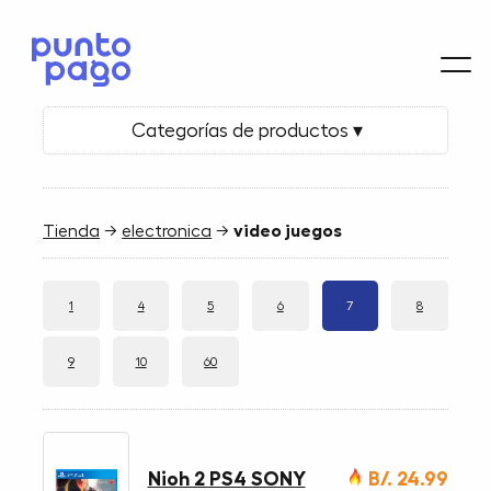
Categorías de productos ▾
Tienda
→
electronica
→
video juegos
1
4
5
6
7
8
9
10
60
Nioh 2 PS4 SONY
B/. 24.99