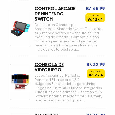
CONTROL ARCADE
B/. 45.99
DE NINTENDO
a cuotas
SWITCH
B/. 12 x 4
Descripción Control tipo
Arcade para Nintendo switch Convierte
tu Nintendo switch o switch lite en una
máquina de arcade!! Compatible con
todos los juegos, ¡especialmente de
peleas! todos los botones funcionan,
incluidos los turbos! se a...
CONSOLA DE
B/. 32.99
VIDEOJUEGO
a cuotas
B/. 9 x 4
Especificaciones: Pantalla:
Pantalla TFT a color de 3,0
pulgadas Función del juego: admite
juegos de 8 bits, 400 Juegos integrados.
Otras funciones admiten Conexión a TV
Batería: batería integrada de 1000mAh,
puede durar 6 horas El paqu...