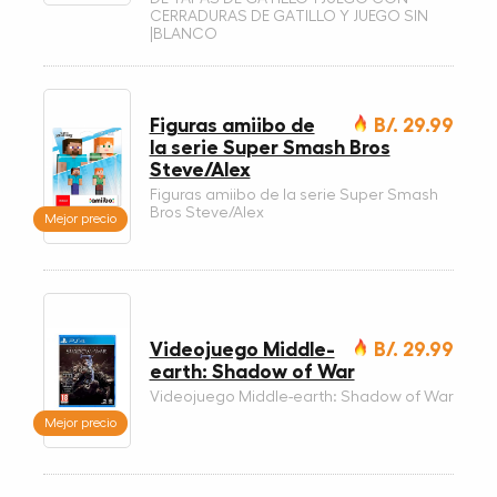
CERRADURAS DE GATILLO Y JUEGO SIN
|BLANCO
Figuras amiibo de
B/. 29.99
la serie Super Smash Bros
Steve/Alex
Figuras amiibo de la serie Super Smash
Bros Steve/Alex
Mejor precio
Videojuego Middle-
B/. 29.99
earth: Shadow of War
Videojuego Middle-earth: Shadow of War
Mejor precio