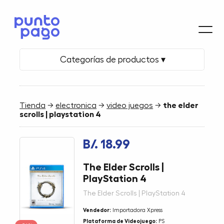
Categorías de productos ▾
Tienda
→
electronica
→
video juegos
→
the elder
scrolls | playstation 4
B/. 18.99
The Elder Scrolls |
PlayStation 4
The Elder Scrolls | PlayStation 4
Vendedor:
Importadora Xpress
Plataforma de Videojuego:
PS