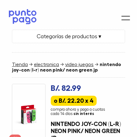
Categorías de productos ▾
Tienda
→
electronica
→
video juegos
→
nintendo
joy-con (l-r) neon pink/ neon green jp
B/. 82.99
o B/. 22.20 x 4
compra ahora y paga a cuotas
cada 14 días
sin interés
NINTENDO JOY-CON (L-R)
NEON PINK/ NEON GREEN