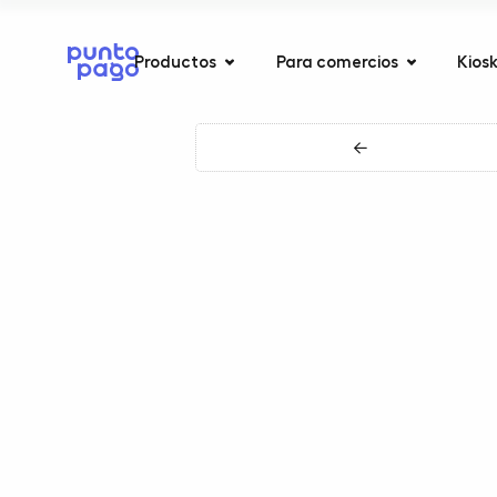
Productos
Para comercios
Kios
←