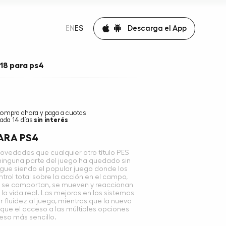
Descarga el App
EN
ES
18 para ps4
ompra ahora y paga a cuotas
ada 14 días
sin interés
PARA PS4
ovedades que cualquier otro título PES
y ninguna parte del juego ha quedado sin
sigue siendo el popular juego donde los
ntrol total sobre la acción en el campo,
e se comportan, se mueven y reaccionan
 vida real. Las mejoras en los sistemas
 fluidez al juego, mientras que la nueva
 que el acceso a las múltiples opciones
eso más sencillo.