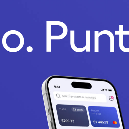
go.
Pun