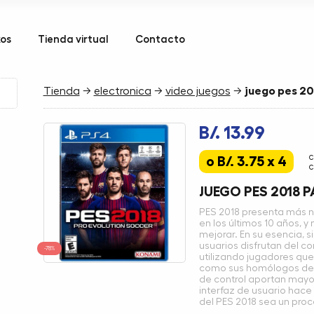
kos
Tienda virtual
Contacto
Tienda
→
electronica
→
video juegos
→
juego pes 20
B/. 13.99
c
o B/. 3.75 x 4
c
JUEGO PES 2018 
PES 2018 presenta más n
en los últimos 10 años, 
mejorar. En su esencia, 
usuarios disfrutan del co
-78%
utilizando jugadores qu
como sus homólogos de la
de control aportan mayor
interfaz de usuario hace
del PES 2018 sea un proc