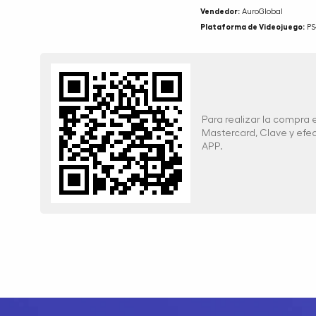
Vendedor:
AuroGlobal
Plataforma de Videojuego:
PS
Para realizar la compra
Mastercard, Clave y ef
APP.