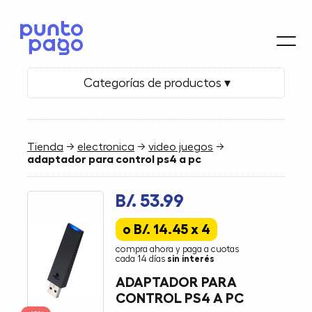
Categorías de productos ▾
Tienda
→
electronica
→
video juegos
→
adaptador para control ps4 a pc
B/. 53.99
o B/. 14.45 x 4
compra ahora y paga a cuotas
cada 14 días
sin interés
ADAPTADOR PARA
CONTROL PS4 A PC