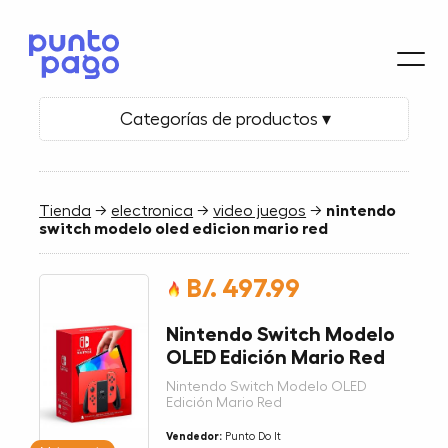
Categorías de productos ▾
Tienda
→
electronica
→
video juegos
→
nintendo
switch modelo oled edicion mario red
B/. 497.99
Nintendo Switch Modelo
OLED Edición Mario Red
Nintendo Switch Modelo OLED
Edición Mario Red
Vendedor:
Punto Do It