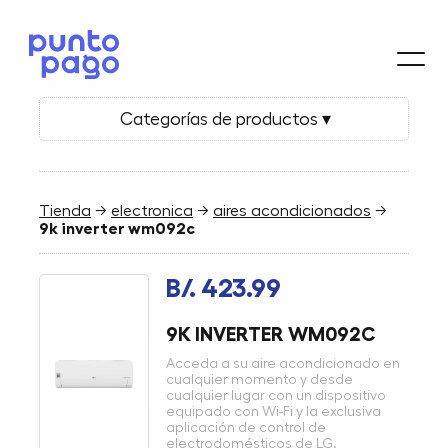
Categorías de productos ▾
Tienda
→
electronica
→
aires acondicionados
→
9k inverter wm092c
B/. 423.99
9K INVERTER WM092C
Acceda a su aire acondicionado en
cualquier momento y desde
cualquier lugar con un dispositivo
equipado con Wi-Fi y la exclusiva
aplicación de control de
electrodomésticos de LG.