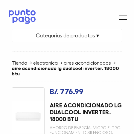
Categorías de productos ▾
Tienda
→
electronica
→
aires acondicionados
→
aire acondicionado lg dualcool inverter. 18000
btu
B/. 776.99
AIRE ACONDICIONADO LG
DUALCOOL INVERTER.
18000 BTU
AHORRO DE ENERGÍA. MICRO FILTRO.
FUNCIONAMIENTO SILENCIOSO.