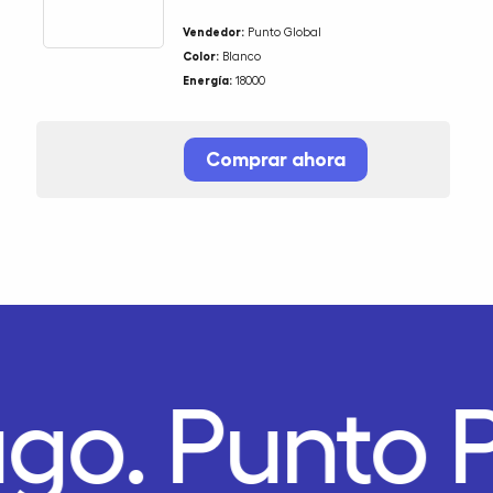
Vendedor:
Punto Global
Color:
Blanco
Energía:
18000
Comprar ahora
ago.
Punto 