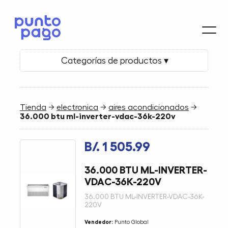
Categorías de productos ▾
Tienda
→
electronica
→
aires acondicionados
→
36.000 btu ml-inverter-vdac-36k-220v
B/. 1 505.99
36.000 BTU ML-INVERTER-
VDAC-36K-220V
36.000 BTU ML-INVERTER-VDAC-36K-
220V
Vendedor:
Punto Global